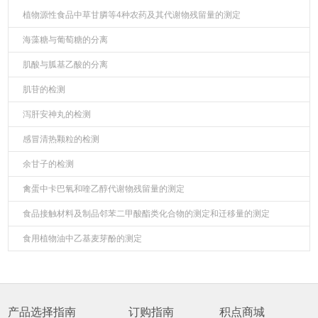
植物源性食品中草甘膦等4种农药及其代谢物残留量的测定
海藻糖与葡萄糖的分离
肌酸与胍基乙酸的分离
肌苷的检测
泻肝安神丸的检测
感冒清热颗粒的检测
余甘子的检测
禽蛋中卡巴氧和喹乙醇代谢物残留量的测定
食品接触材料及制品邻苯二甲酸酯类化合物的测定和迁移量的测定
食用植物油中乙基麦芽酚的测定
产品选择指南
订购指南
积点商城