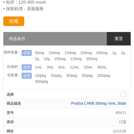
• 粒径：120-400 mesh
• 保留机理：表面吸附
收藏
分享：
筛选条件
重置
填料质量：
全部
50mg
100mg
150mg
200mg
500mg
1g
2g
5g
10g
250mg
125mg
300mg
柱体积：
全部
1mL
3mL
6mL
12mL
20mL
60mL
包装量：
全部
10/pkg
20/pkg
30/pkg
50/pkg
100/pkg
300/pkg
ProElut CARB 300mg / 6mL 30/pk
65411
订货
2214.50