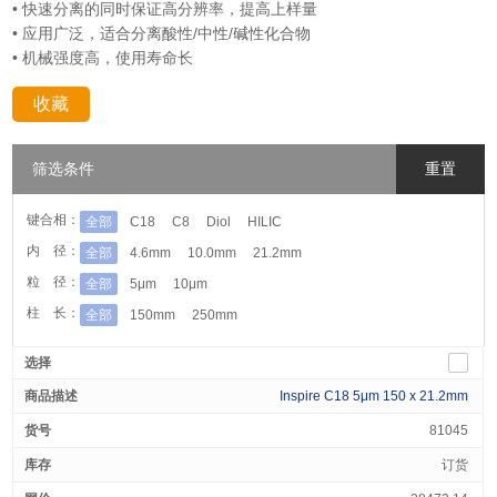
• 快速分离的同时保证高分辨率，提高上样量
• 应用广泛，适合分离酸性/中性/碱性化合物
• 机械强度高，使用寿命长
收藏
分享：
筛选条件
重置
键合相：
全部
C18
C8
Diol
HILIC
内 径：
全部
4.6mm
10.0mm
21.2mm
粒 径：
全部
5μm
10μm
柱 长：
全部
150mm
250mm
Inspire C18 5μm 150 x 21.2mm
81045
订货