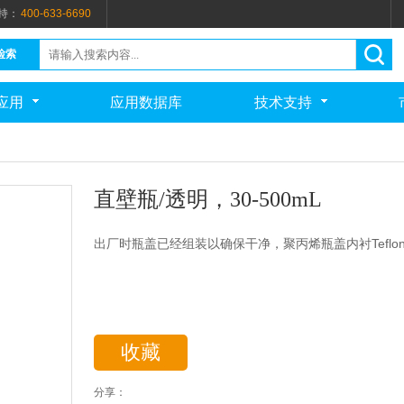
持：
400-633-6690
检索
应用
应用数据库
技术支持
直壁瓶/透明，30-500mL
出厂时瓶盖已经组装以确保干净，聚丙烯瓶盖内衬Teflon
收藏
分享：