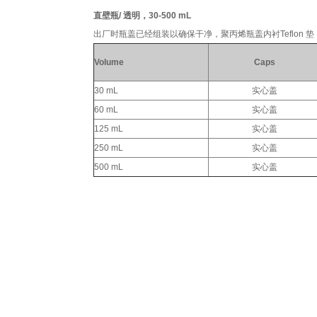
直壁瓶/ 透明，30-500 mL
出厂时瓶盖已经组装以确保干净，聚丙烯瓶盖内衬Teflon 垫
Volume
Caps
30 mL
实心盖
60 mL
实心盖
125 mL
实心盖
250 mL
实心盖
500 mL
实心盖