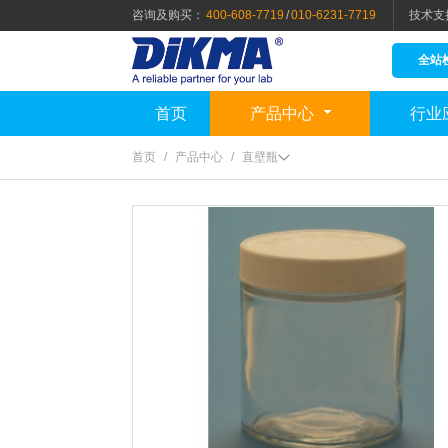
咨询及购买：
400-608-7719
/
010-6231-7719
技术支
全站
首页
产品中心
行业
首页
/
产品中心
/
直壁瓶