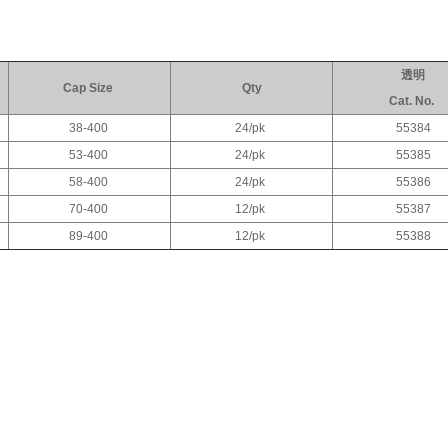
透明
Cap Size
Qty
Cat. No.
38-400
24/pk
55384
53-400
24/pk
55385
58-400
24/pk
55386
70-400
12/pk
55387
89-400
12/pk
55388