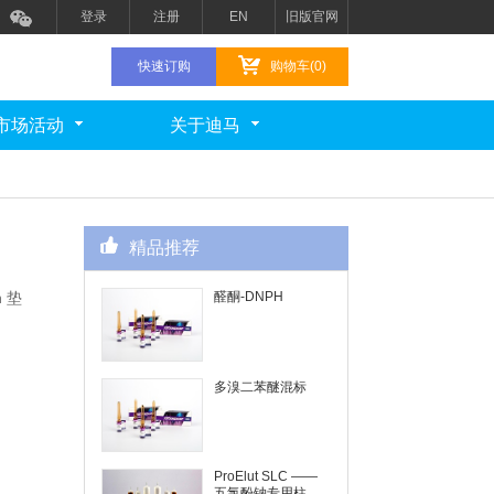
登录
注册
EN
旧版官网
快速订购
购物车(0)
市场活动
关于迪马
精品推荐
 垫
醛酮-DNPH
多溴二苯醚混标
ProElut SLC ——
五氯酚钠专用柱