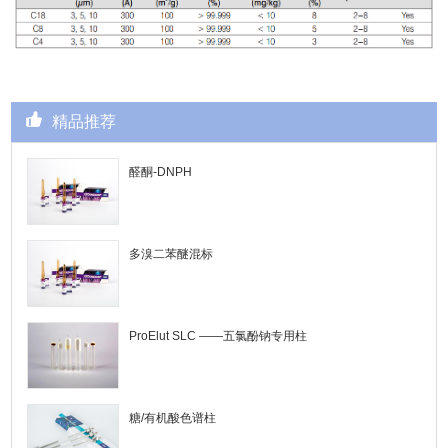
精品推荐
醛酮-DNPH
多溴二苯醚混标
ProElut SLC ——五氯酚钠专用柱
糖/有机酸色谱柱