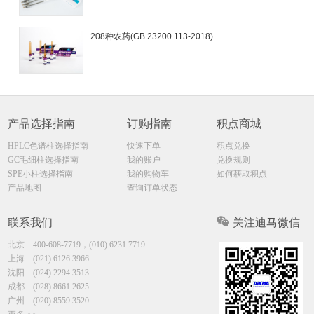
208种农药(GB 23200.113-2018)
产品选择指南
订购指南
积点商城
HPLC色谱柱选择指南
快速下单
积点兑换
GC毛细柱选择指南
我的账户
兑换规则
SPE小柱选择指南
我的购物车
如何获取积点
产品地图
查询订单状态
联系我们
关注迪马微信
北京
400-608-7719，(010) 6231.7719
上海
(021) 6126.3966
沈阳
(024) 2294.3513
成都
(028) 8661.2625
广州
(020) 8559.3520