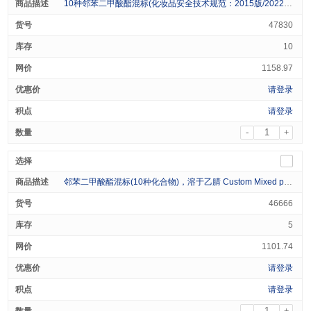
10种邻苯二甲酸酯混标(化妆品安全技术规范：2015版/2022版征求意见稿 第四章)Phthalate esters (10 Analytes) 1000ug/ml in Methanol 1mL
47830
10
1158.97
请登录
请登录
-
+
邻苯二甲酸酯混标(10种化合物)，溶于乙腈 Custom Mixed phthalate esters (10 Analytes) 1000ug/ml in Acetonitrile 1ml
46666
5
1101.74
请登录
请登录
-
+