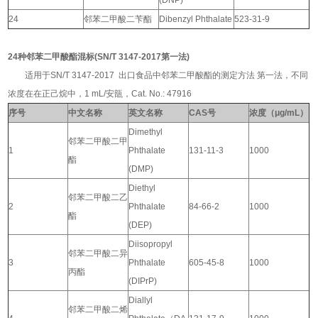
24
邻苯二甲酸二苄酯
Dibenzyl Phthalate
523-31-9
24种邻苯二甲酸酯混标(SN/T 3147-2017第一法)
适用于SN/T 3147-2017 出口食品中邻苯二甲酸酯的测定方法 第一法，
不同
浓度在在正己烷中，1 mL/安瓿，Cat. No.: 47916
序号
中文名称
英文名称
CAS号
浓度（μg/mL）
Dimethyl
邻苯二甲酸二甲
1
Phthalate
131-11-3
1000
酯
(DMP)
Diethyl
邻苯二甲酸二乙
2
Phthalate
84-66-2
1000
酯
(DEP)
Diisopropyl
邻苯二甲酸二异
3
Phthalate
605-45-8
1000
丙酯
(DIPrP)
Diallyl
邻苯二甲酸二烯