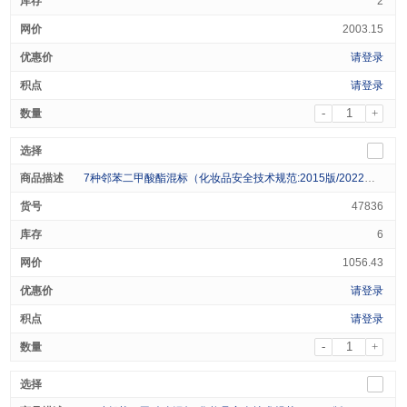
2
2003.15
请登录
请登录
-
+
7种邻苯二甲酸酯混标（化妆品安全技术规范:2015版/2022版征求意见稿）Phthalate esters (7 Analytes) 1000ug/mL in n-Hexane 1mL
47836
6
1056.43
请登录
请登录
-
+