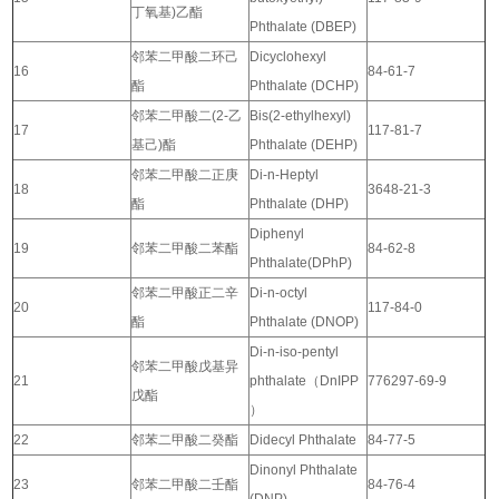
丁氧基)乙酯
Phthalate (DBEP)
邻苯二甲酸二环己
Dicyclohexyl
16
84-61-7
酯
Phthalate (DCHP)
邻苯二甲酸二(2-乙
Bis(2-ethylhexyl)
17
117-81-7
基己)酯
Phthalate (DEHP)
邻苯二甲酸二正庚
Di-n-Heptyl
18
3648-21-3
酯
Phthalate (DHP)
Diphenyl
19
邻苯二甲酸二苯酯
84-62-8
Phthalate(DPhP)
邻苯二甲酸正二辛
Di-n-octyl
20
117-84-0
酯
Phthalate (DNOP)
Di-n-iso-pentyl
邻苯二甲酸戊基异
21
phthalate（DnIPP
776297-69-9
戊酯
）
22
邻苯二甲酸二癸酯
Didecyl Phthalate
84-77-5
Dinonyl Phthalate
23
邻苯二甲酸二壬酯
84-76-4
(DNP)