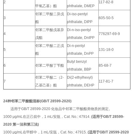
2
117-82-8
甲氧乙基）酯
phthalate, DMEP
邻苯二甲酸二异戊
Di-iso-pentyl
3
605-50-5
酯
phthalate, DIPP
邻苯二甲酸戊基异
Di-n-iso-pentyl
4
776297-69-9
戊酯
phthalate, DnIPP
邻苯二甲酸二正戊
Di-n-pentyl
5
131-18-0
酯
phthalate, DnPP
Butyl benzyl
6
邻苯二甲酸丁苄酯
85-68-7
phthalate, BBP
邻苯二甲酸二（2-
Di(2-ethylhexyl)
7
117-81-7
乙基己基）酯
phthalate, DEHP
24种邻苯二甲酸酯混标(GB/T 28599-2020)
适用于GB/T 28599-2020 化妆品中邻苯二甲酸酯类物质的测定。
1000 μg/mL在正己烷中，1 mL/安瓿，Cat. No.: 47914
.
(适用于GB/T 28599-
2020 第一法和第三法)
1000 μg/mL在甲醇中，1 mL/安瓿，Cat. No.: 47915
.
(适用于GB/T 28599-2020