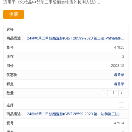
适用于《化妆品中邻笨二甲酸酯类物质的检测方法》。
收藏
分享：
24种邻苯二甲酸酯混标(GB/T 28599-2020 第二法)Phthalate esters (24 Analytes) 1000μg/mL in Methanol 1mL
47915
2
2003.15
请登录
请登录
-
+
24种邻苯二甲酸酯混标(GB/T 28599-2020 第一法和第三法)Phthalate esters (24 Analytes) 1000μg/mL in n-Hexane 1mL
47914