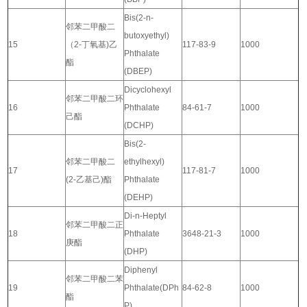
Bis(2-n-
邻苯二甲酸二
butoxyethyl)
15
（2-丁氧基)乙
117-83-9
1000
Phthalate
酯
(DBEP)
Dicyclohexyl
邻苯二甲酸二环
16
Phthalate
84-61-7
1000
己酯
(DCHP)
Bis(2-
邻苯二甲酸二
ethylhexyl)
17
117-81-7
1000
(2-乙基己)酯
Phthalate
(DEHP)
Di-n-Heptyl
邻苯二甲酸二正
18
Phthalate
3648-21-3
1000
庚酯
(DHP)
Diphenyl
邻苯二甲酸二苯
19
Phthalate(DPh
84-62-8
1000
酯
P)