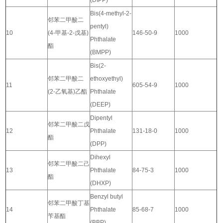
Bis(4-methyl-2-
邻苯二甲酸二
pentyl)
10
(4-甲基-2-戊基)
146-50-9
1000
Phthalate
酯
(BMPP)
Bis(2-
邻苯二甲酸二
ethoxyethyl)
11
605-54-9
1000
(2-乙氧基)乙酯
Phthalate
(DEEP)
Dipentyl
邻苯二甲酸二戊
12
Phthalate
131-18-0
1000
酯
(DPP)
Dihexyl
邻苯二甲酸二己
13
Phthalate
84-75-3
1000
酯
(DHXP)
Benzyl butyl
邻苯二甲酸丁基
14
Phthalate
85-68-7
1000
苄基酯
(BBP)