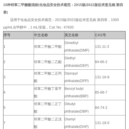
10种邻苯二甲酸酯混标(化妆品安全技术规范：2015版/2022版征求意见稿 第四
章)
适用于化妆品安全技术规范：2015版/2022版征求意见稿 第四章，1000
μg/mL在甲醇中，1 mL/安瓿，Cat. No.: 47830
序号
中文名称
英文名称
CAS号
Dimethyl
1
邻苯二甲酸二甲酯
131-11-3
phthalate(DMP)
Diethyl
2
邻苯二甲酸二乙酯
84-66-2
phthalate(DEP)
邻苯二甲酸二正丙
Dipropyl
3
131-16-8
酯
phthalate(DPP)
邻苯二甲酸丁基苄
Benzyl butyl
4
85-68-7
酯
phthalate(BBP)
邻苯二甲酸二正丁
Dibutyl
5
84-74-2
酯
phthalate(DBP)
邻苯二甲酸二正戊
Diamyl
7
131-18-0
酯
phthalate(DAP)