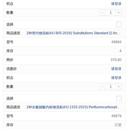
请登录
-
+
2种替代物混标(HJ 805-2016) Substitutions Standard (2 Analytes) 1000μg/mL in Dichloromethane 1mL
48884
4
370.80
请登录
请登录
-
+
2种全氟羧酸内标物混标(HJ 1333-2023) Perfluorocarboxylic Acid Internals Standard (2 Analytes) 5μg/mL in Methanol 1mL
48879
订货