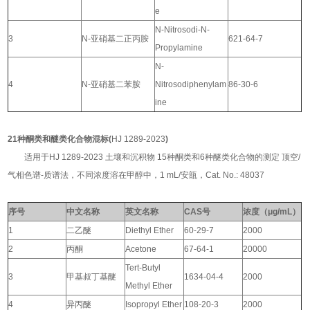
e
N-Nitrosodi-N-
3
N-亚硝基二正丙胺
621-64-7
Propylamine
N-
4
N-亚硝基二苯胺
Nitrosodiphenylam
86-30-6
ine
21种酮类和醚类化合物混标(
HJ 1289-2023
)
适用于HJ 1289-2023 土壤和沉积物 15种酮类和6种醚类化合物的测定 顶空/
气相色谱-质谱法，
不同浓度溶在甲醇中，1 mL/安瓿，Cat. No.: 48037
序号
中文名称
英文名称
CAS号
浓度（μg/mL）
1
二乙醚
Diethyl Ether
60-29-7
2000
2
丙酮
Acetone
67-64-1
20000
Tert-Butyl
3
甲基叔丁基醚
1634-04-4
2000
Methyl Ether
4
异丙醚
Isopropyl Ether
108-20-3
2000