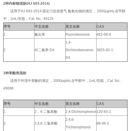
2种内标物混标(HJ 693-2014)
适用于HJ 693-2014 固定污染源废气 氮氧化物的测定 ，2000μg/mL在甲醇
中，1mL/安瓿，Cat. No.: 49125
序号
中文名称
英文名称
CAS
1
氟化苯
Fluorobenzene
462-06-6
1,4-
2
对二氯苯-D4
Dichlorobenzene-
3855-82-1
D4
3种苯酚类混标
适用于环境中苯酚的测定 ，2000μg/mL在甲醇中，1mL/安瓿，Cat. No.:
49088
序号
中文名称
英文名称
CAS
1
2，4-二氯苯酚
2,4-Dichlorophenol
120-83-2
2,4,6-
2
2,4,6-三氯苯酚
88-06-2
Trichlorophenol