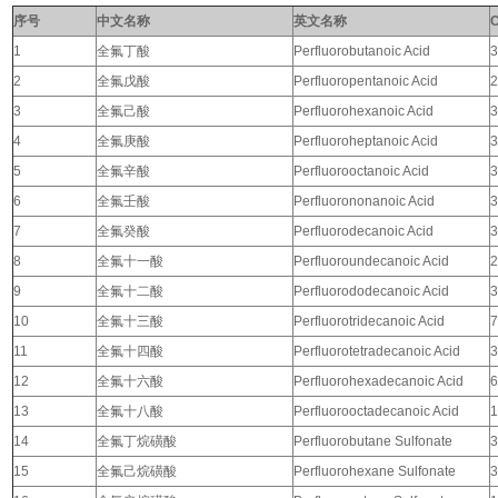
序号
中文名称
英文名称
1
全氟丁酸
Perfluorobutanoic Acid
3
2
全氟戊酸
Perfluoropentanoic Acid
2
3
全氟己酸
Perfluorohexanoic Acid
3
4
全氟庚酸
Perfluoroheptanoic Acid
3
5
全氟辛酸
Perfluorooctanoic Acid
3
6
全氟壬酸
Perfluorononanoic Acid
3
7
全氟癸酸
Perfluorodecanoic Acid
3
8
全氟十一酸
Perfluoroundecanoic Acid
2
9
全氟十二酸
Perfluorododecanoic Acid
3
10
全氟十三酸
Perfluorotridecanoic Acid
7
11
全氟十四酸
Perfluorotetradecanoic Acid
3
12
全氟十六酸
Perfluorohexadecanoic Acid
6
13
全氟十八酸
Perfluorooctadecanoic Acid
1
14
全氟丁烷磺酸
Perfluorobutane Sulfonate
3
15
全氟己烷磺酸
Perfluorohexane Sulfonate
3