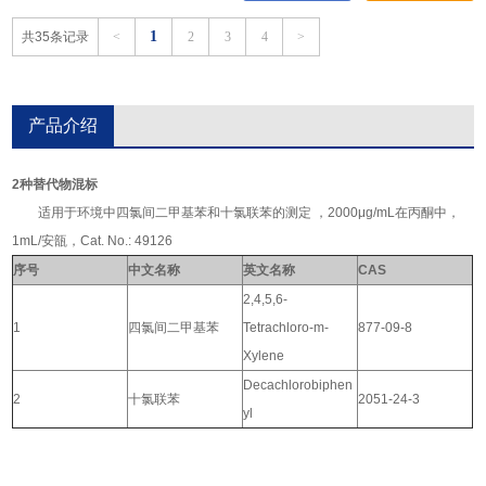
1
共35条记录
<
2
3
4
>
产品介绍
2种替代物混标
适用于环境中四氯间二甲基苯和十氯联苯的测定 ，2000μg/mL在丙酮中，
1mL/安瓿，Cat. No.: 49126
序号
中文名称
英文名称
CAS
2,4,5,6-
1
四氯间二甲基苯
Tetrachloro-m-
877-09-8
Xylene
Decachlorobiphen
2
十氯联苯
2051-24-3
yl