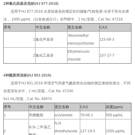
2种氯化烷基汞混标(HJ 977-2018)
适用于HJ 977-2018 水质烷基汞的测定吹扫捕集/气相色谱-冷原子荧光光谱
法， 1000 μg/mL（以有效成分计）在甲醇中，1 mL/安瓿，Cat. No.:47218
序号
中文名称
英文名称
CAS
Monomethyl
1
氯化甲基汞
115-09-3
mercurychloride
Ethylmercuric
2
氯化乙基汞
107-27-7
chloride
4种酰胺类混标(HJ 801-2016)
适用于HJ 801-2016 环境空气和废气酰胺类化合物的测定液相色谱法，不同
浓度溶在水中，1 mL/安瓿，Cat. No.:47240
5x1 mL/安瓿，Cat. No.:46974
序号
中文名称
英文名称
CAS
浓度(ppm)
1
丙烯酰胺
acrylamide
79-06-1
500 μg/mL
N,N-
N,N-二甲基乙
2
dimethylaceta
127-19-5
1000 μg/mL
酰胺