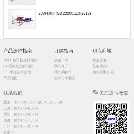
208种农药(GB 23200.113-2018)
产品选择指南
订购指南
积点商城
HPLC色谱柱选择指南
快速下单
积点兑换
GC毛细柱选择指南
我的账户
兑换规则
SPE小柱选择指南
我的购物车
如何获取积点
产品地图
查询订单状态
联系我们
关注迪马微信
北京
400-608-7719，(010) 6231.7719
上海
(021) 6126.3966
沈阳
(024) 2294.3513
成都
(028) 8661.2625
广州
(020) 8559.3520
更多 >>