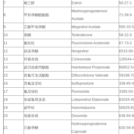
7
雌三醇
Estriol
50-27-1
Medroxyprogesterone
8
甲羟孕酮醋酸酯
71-58-9
Acetate
9
乙酸甲地孕酮
Megestrol Acetate
595-33-
10
睾酮
Testosterone
58-22-0
11
氟轻松
Fluocinolone Acetonide
67-73-2
12
炔诺孕酮
Norgestrel
6533-00
13
环索奈德
Ciclesonide
126544-
14
卤贝他索丙酸酯
Halobetasol Propionate
66852-5
15
双氟可龙戊酸酯
Diflucortolone Valerate
59198-7
16
异氟泼尼松
Isoflupredone
338-95-
17
氟尼缩松
Flunisolide
3385-03
18
依碳氯替泼诺
Loteprednol Etabonate
82034-4
19
卤甲松
Halometasone
50629-8
20
地索奈德
Desonide
638-94-
Hydroxyprogesterone
21
己酸孕酮
630-56-
Caproate