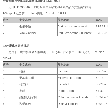
全氟辛酸与全氟辛烷磺酸混标(HJ 1333-2023)
适用HJ1333-2023 水质 全氟辛基磺酸和全氟辛酸及其盐类的测定，
100μg/mL在乙腈中，1mL/安瓿，Cat. No.: 48878
序号
中文名称
英文名称
CAS
1
全氟辛酸
Perfluorooctanoic Acid
335-67-
2
全氟辛烷磺酸
Perfluorooctane Sulfonate
1763-23
22种甾体激素类混标
适用于环境中兽药残留的检测，100μg/mL 在乙腈中，1mL/安瓿，Cat. No.:
48524
序号
中文名称
英文名称
CAS
1
雌酮
Estrone
53-16-7
2
甲基睾丸酮
Methyltestosterone
58-18-4
3
雌二醇
Estradiol
50-28-2
4
孕酮
Progesterone
57-83-0
5
醋酸氯地孕酮
Chlormadinone Acetate
302-22-
6
己烯雌酚
Diethylstilbestrol
6898-97