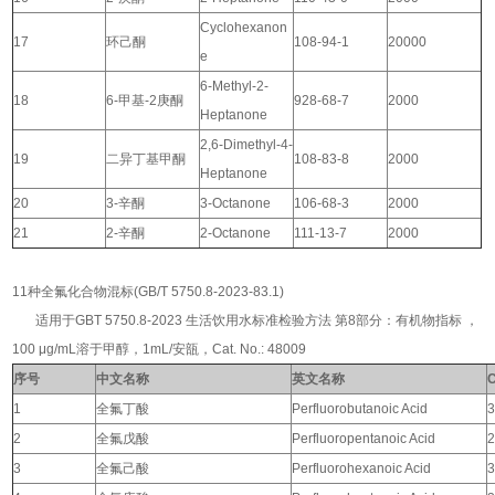
Cyclohexanon
17
环己酮
108-94-1
20000
e
6-Methyl-2-
18
6-甲基-2庚酮
928-68-7
2000
Heptanone
2,6-Dimethyl-4-
19
二异丁基甲酮
108-83-8
2000
Heptanone
20
3-辛酮
3-Octanone
106-68-3
2000
21
2-辛酮
2-Octanone
111-13-7
2000
11种全氟化合物混标(GB/T 5750.8-2023-83.1)
适用于GBT 5750.8-2023 生活饮用水标准检验方法 第8部分：有机物指标 ，
100 μg/mL溶于甲醇，1mL/安瓿，Cat. No.: 48009
序号
中文名称
英文名称
1
全氟丁酸
Perfluorobutanoic Acid
3
2
全氟戊酸
Perfluoropentanoic Acid
2
3
全氟己酸
Perfluorohexanoic Acid
3