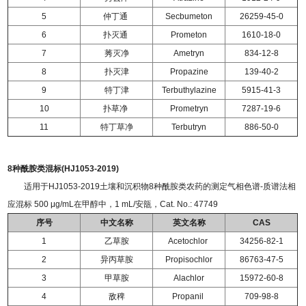
5
仲丁通
Secbumeton
26259-45-0
6
扑灭通
Prometon
1610-18-0
7
莠灭净
Ametryn
834-12-8
8
扑灭津
Propazine
139-40-2
9
特丁津
Terbuthylazine
5915-41-3
10
扑草净
Prometryn
7287-19-6
11
特丁草净
Terbutryn
886-50-0
8种酰胺类混标(HJ1053-2019)
适用于HJ1053-2019土壤和沉积物8种酰胺类农药的测定气相色谱-质谱法相
应混标 500 μg/mL在甲醇中，1 mL/安瓿，Cat. No.: 47749
序号
中文名称
英文名称
CAS
1
乙草胺
Acetochlor
34256-82-1
2
异丙草胺
Propisochlor
86763-47-5
3
甲草胺
Alachlor
15972-60-8
4
敌稗
Propanil
709-98-8