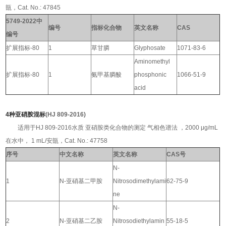
瓿，Cat. No.: 47845
5749-2022中
编号
指标化合物
英文名称
CAS
编号
扩展指标-80
1
草甘膦
Glyphosate
1071-83-6
Aminomethyl
扩展指标-80
1
氨甲基膦酸
phosphonic
1066-51-9
acid
4种亚硝胺混标
(
HJ 809-2016)
适用于HJ 809-2016水质 亚硝胺类化合物的测定 气相色谱法 ，2000 μg/mL
在水中， 1 mL/安瓿，Cat. No.: 47758
序号
中文名称
英文名称
CAS号
N-
1
N-亚硝基二甲胺
Nitrosodimethylami
62-75-9
ne
N-
2
N-亚硝基二乙胺
Nitrosodiethylamin
55-18-5