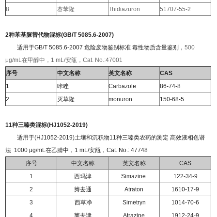
8
赛苯隆
Thidiazuron
51707-55-2
2种苯基脲替代物混标(GB/T 5085.6-2007)
适用于GB/T 5085.6-2007 危险废物鉴别标准 毒性物质含量鉴别，
500
μg/mL在甲醇中，1 mL/安瓿，Cat. No.:47001
序号
中文名称
英文名称
CAS
1
咔唑
Carbazole
86-74-8
2
灭草隆
monuron
150-68-5
11种三嗪类混标(HJ1052-2019)
适用于(HJ1052-2019)土壤和沉积物11种三嗪类农药的测定 高效液相色谱
法 1000 μg/mL在乙腈中，1 mL/安瓿，Cat. No.: 47748
序号
中文名称
英文名称
CAS
1
西玛津
Simazine
122-34-9
2
莠去通
Atraton
1610-17-9
3
西草净
Simetryn
1014-70-6
4
莠去津
Atrazine
1912-24-9