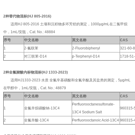
2种替代物混标(HJ 805-2016)
适用HJ 805-2016 土壤和沉积物多环芳烃的测定，1000μg/mL在二氯甲烷
中，1mL/安瓿，Cat. No.: 48884
序号
中文名称
英文名称
CAS
1
2-
氟联苯
2-Fluorobiphenyl
321-60-
2
对三联苯
-D14
p-Terphenyl-D14
1718-51
2种全氟羧酸内标物混标(HJ 1333-2023)
适用HJ1333-2023 水质 全氟辛基磺酸和全氟辛酸及其盐类的测定，5μg/mL
在甲醇中，1mL/安瓿，Cat. No.: 48879
序号
中文名称
英文名称
CAS
Perfluorooctanesulfonate-
1
全氟辛烷磺酸钠-13C4
960315-
13C4 Sodium Salt
2
全氟辛酸-13C4
Perfluorooctanoic Acid-13C4
960315-