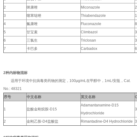
2
咪康唑
Miconazole
2
3
噻苯哒唑
Thiabendazole
1
4
氟康唑
Fluconazole
8
5
甘宝素
Climbazol
3
6
三氯生
Triclosan
3
7
卡巴多
Carbadox
6
2种内标物混标
适用于环境中抗病毒类药物的测定，100μg/mL在甲醇中，1mL/安瓿，Cat.
No.: 48321
序号
中文名称
英文名称
Adamantanamine-D15
1
盐酸金刚烷胺-D15
3
Hydrochloride
2
金刚乙胺-D4盐酸盐
Rimantadine-D4 Hydrochloride
3