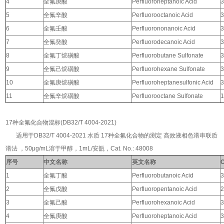
4
全氟庚酸
Perfluoroheptanoic Acid
3
5
全氟辛酸
Perfluorooctanoic Acid
3
6
全氟壬酸
Perfluorononanoic Acid
3
7
全氟癸酸
Perfluorodecanoic Acid
3
8
全氟丁烷磺酸
Perfluorobutane Sulfonate
3
9
全氟己烷磺酸
Perfluorohexane Sulfonate
3
10
全氟庚烷磺酸
Perfluoroheptanesulfonic Acid
3
11
全氟辛烷磺酸
Perfluorooctane Sulfonate
1
17种全氟化合物混标(DB32/T 4004-2021)
适用于DB32/T 4004-2021 水质 17种全氟化合物的测定 高效液相色谱串联质
谱法 ，50μg/mL溶于甲醇，1mL/安瓿，Cat. No.: 48008
序号
中文名称
英文名称
1
全氟丁酸
Perfluorobutanoic Acid
3
2
全氟戊酸
Perfluoropentanoic Acid
2
3
全氟己酸
Perfluorohexanoic Acid
3
4
全氟庚酸
Perfluoroheptanoic Acid
3