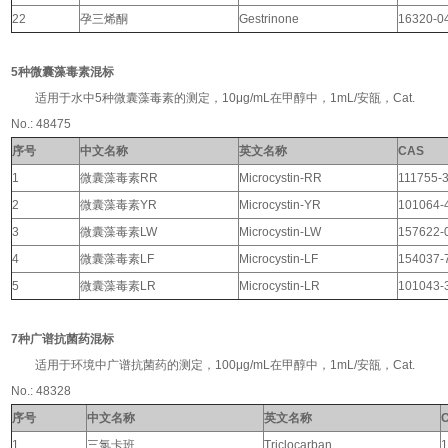
22
孕三烯酮
Gestrinone
16320-0
5种微囊藻毒素混标
适用于水中5种微囊藻毒素的测定，10μg/mL在甲醇中，1mL/安瓿，Cat.
No.: 48475
序号
中文名称
英文名称
CAS
1
微囊藻毒素RR
Microcystin-RR
111755-
2
微囊藻毒素YR
Microcystin-
Y
R
1
01064-
3
微囊藻毒素LW
Microcystin-
LW
1
57622-
4
微囊藻毒素LF
Microcystin-
LF
1
54037-
5
微囊藻毒素LR
Microcystin-
LR
101043-
7种广谱抗菌药混标
适用于环境中广谱抗菌药的测定，100μg/mL在甲醇中，1mL/安瓿，Cat.
No.: 48328
序号
中文名称
英文名称
1
三氯卡班
Triclocarban
1