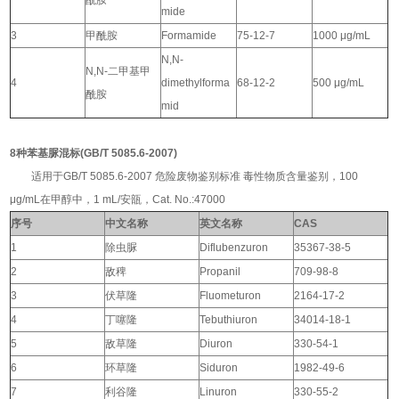
mide
3
甲酰胺
Formamide
75-12-7
1000 μg/mL
N,N-
N,N-二甲基甲
4
dimethylforma
68-12-2
500 μg/mL
酰胺
mid
8种苯基脲混标(GB/T 5085.6-2007)
适用于GB/T 5085.6-2007 危险废物鉴别标准 毒性物质含量鉴别，
100
μg/mL在甲醇中，1 mL/安瓿，Cat. No.:47000
序号
中文名称
英文名称
CAS
1
除虫脲
Diflubenzuron
35367-38-5
2
敌稗
Propanil
709-98-8
3
伏草隆
Fluometuron
2164-17-2
4
丁噻隆
Tebuthiuron
34014-18-1
5
敌草隆
Diuron
330-54-1
6
环草隆
Siduron
1982-49-6
7
利谷隆
Linuron
330-55-2