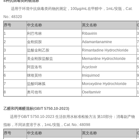
8种抗病毒类药物混标
适用于环境中抗病毒类药物的测定，100μg/mL在甲醇中，1mL/安瓿，Cat.
No.: 48320
序号
中文名称
英文名称
1
利巴韦林
Ribavirin
3
2
金刚烷胺
Adamantanamine
7
3
盐酸金刚乙胺
Rimantadine Hydrochloride
1
4
美金刚胺盐酸盐
Memantine Hydrochloride
4
5
阿昔洛韦
Acyclovir
5
6
咪喹莫特
Imiquimod
9
7
盐酸吗啉胍
Moroxydine Hydrochloride
3
8
奥司他韦
Oseltamivir
1
乙醛和丙烯醛混标(GB/T 5750.10-2023)
适用于GB/T 5750.10-2023 生活饮用水标准检验方法 第10部分：消毒副产物
指标，不同浓度溶于水，1mL/安瓿，Cat. No.: 48098
序号
中文名称
英文名称