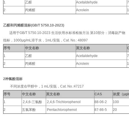
1
乙醛
Acetaldehyde
7
2
丙烯醛
Acrolein
1
乙醛和丙烯醛混标(GB/T 5750.10-2023)
适用于GB/T 5750.10-2023 生活饮用水标准检验方法 第10部分：消毒副产物
指标，1000μg/mL溶于水，1mL/安瓿，Cat. No.: 48097
序号
中文名称
英文名称
1
乙醛
Acetaldehyde
7
2
丙烯醛
Acrolein
1
2种氯酚混标
不同浓度在甲醇中，1 mL/安瓿，Cat. No.:47217
序号
中文名称
英文名称
CAS
浓度（
μg
1
2,4,6-
三氯酚
2,4,6-Trichlorophenol
88-06-2
100
2
五氯苯酚
Pentachlorophenol
87-86-5
20