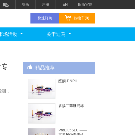
登录
注册
EN
旧版官网
快速订购
购物车(0)
市场活动
关于迪马
析专
精品推荐
醛酮-DNPH
检测，
多溴二苯醚混标
ProElut SLC ——
五氯酚钠专用柱