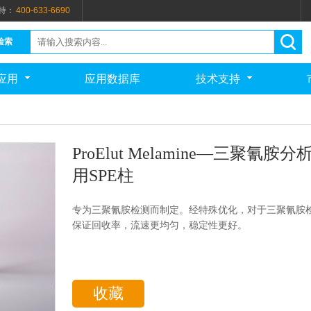
持：
400-633-6690
检索
应用
应用数据库
技术支持
ProElut Melamine—三聚氰胺分
用SPE柱
专为三聚氰胺检测而制定。经特殊优化，对于三聚氰胺
保证回收率，流速更均匀，稳定性更好。
收藏