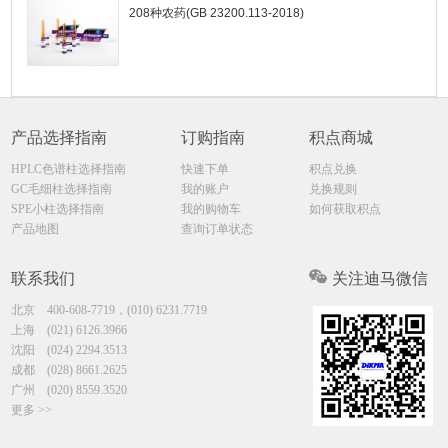
208种农药(GB 23200.113-2018)
产品选择指南
订购指南
积点商城
HPLC色谱柱选择指南
快速下单
积点兑换
GC毛细柱选择指南
我的账户
兑换规则
SPE小柱选择指南
我的购物车
如何获取积点
产品地图
查询订单状态
联系我们
关注迪马微信
北京
400-608-7719，(010) 6231.7719
上海
(021) 6126.3966
沈阳
(024) 2294.3513
成都
(028) 8661.2625
广州
(020) 8559.3520
更多 >>