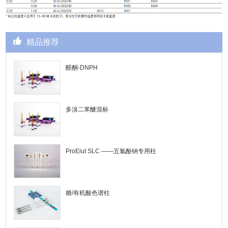
精品推荐
醛酮-DNPH
多溴二苯醚混标
ProElut SLC ——五氯酚钠专用柱
糖/有机酸色谱柱