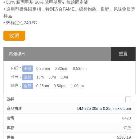
• 50% 腈丙甲基 50% 苯甲基聚硅氧烷固定液
• 通用型极性固定相，特别适合FAME、糖类物质、甾醇、风味物质等
样品
• 热稳定性240 ºC
收藏
分享：
筛选条件
重置
内径：
全部
0.25mm
0.32mm
0.53mm
柱长：
全部
15m
30m
60m
膜厚：
全部
0.25μm
0.50μm
1.00μm
DM-225 30m x 0.25mm x 0.5μm
8423
订货
5180.19