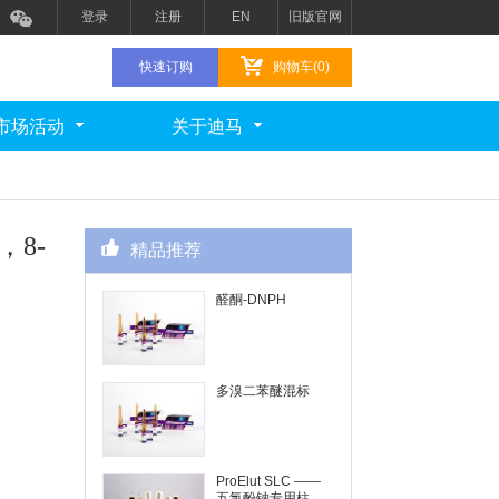
登录
注册
EN
旧版官网
快速订购
购物车(0)
市场活动
关于迪马
，8-
精品推荐
醛酮-DNPH
多溴二苯醚混标
ProElut SLC ——
五氯酚钠专用柱