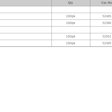
Qty
Cat. No
100/pk
52485
100/pk
52386
100/pk
52501
100/pk
52395