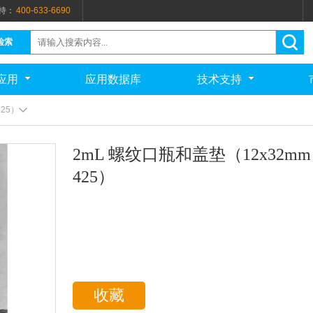
持：
400-633-6690
检索
应用
应用数据库
技术支持
425）
2mL 螺纹口瓶和盖垫（12x32mm
425）
收藏