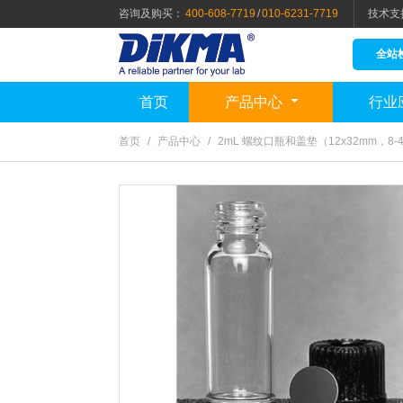
咨询及购买：
400-608-7719
/
010-6231-7719
技术支
全站
首页
产品中心
行业
首页
/
产品中心
/
2mL 螺纹口瓶和盖垫（12x32mm，8-