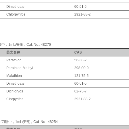
Dimethoate
60-51-5
Chlorpyrifos
2921-88-2
L/安瓿，Cat. No.: 48270
英文名称
CAS
Parathion
56-38-2
Parathion-Methyl
298-00-0
Malathion
121-75-5
Dimethoate
60-51-5
Dichlorvos
62-73-7
Clorpyrifos
2921-88-2
1mL/安瓿，Cat. No.: 48254