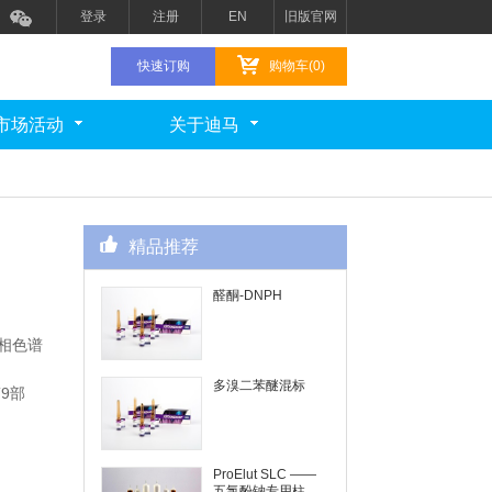
登录
注册
EN
旧版官网
快速订购
购物车(0)
市场活动
关于迪马
精品推荐
醛酮-DNPH
气相色谱
多溴二苯醚混标
第9部
ProElut SLC ——
五氯酚钠专用柱