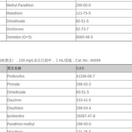
Methyl Parathion
298-00-0
Malathion
121-75-5
Dimethoate
60-51-5
Dichlorvos
62-73-7
Demeton (O+S)
8065-48-3
，100 mg/L在正己烷中， 1 mL/安瓿，Cat. No.: 46699
英文名称
CAS
Profenofos
41198-08-7
Phorate
298-02-2
Dimethoate
60-51-5
Diazinon
333-41-5
Disulfoton
298-04-4
Iprobenfos
26087-47-8
Parathion-methyl
298-00-0