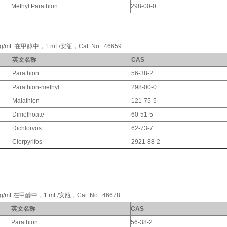
Methyl Parathion
298-00-0
 在甲醇中，1 mL/安瓿，Cat. No.: 46659
英文名称
CAS
Parathion
56-38-2
Parathion-methyl
298-00-0
Malathion
121-75-5
Dimethoate
60-51-5
Dichlorvos
62-73-7
Clorpyrifos
2921-88-2
在甲醇中，1 mL/安瓿，Cat. No.: 46678
英文名称
CAS
Parathion
56-38-2