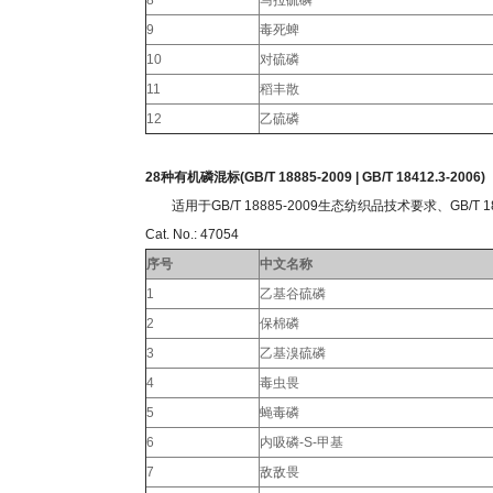
8
马拉硫磷
9
毒死蜱
10
对硫磷
11
稻丰散
12
乙硫磷
28种有机磷混标(GB/T 18885-2009
| GB/T 18412.3-2006
)
适用于GB/T 18885-2009生态纺织品技术要求、GB/T 18
Cat. No.: 47054
序号
中文名称
1
乙基谷硫磷
2
保棉磷
3
乙基溴硫磷
4
毒虫畏
5
蝇毒磷
6
内吸磷-S-甲基
7
敌敌畏