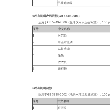
8
甲基对硫磷
6种有机磷
农药
混标(GB 5749-2006)
适用于GB 5749-2006《生活饮用水卫生标准》，100 μg/mL
序号
中文名称
1
对硫磷
2
甲基对硫磷
3
马拉硫磷
4
乐果
5
敌敌畏
6
毒死蜱
6种有机磷混标
适用于GB 3838-2002《地表水环境质量标准》，100 μg/mL
序号
中文名称
1
对硫磷