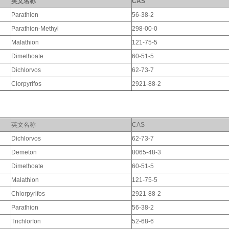
英文名称
CAS
Parathion
56-38-2
Parathion-Methyl
298-00-0
Malathion
121-75-5
Dimethoate
60-51-5
Dichlorvos
62-73-7
Clorpyrifos
2921-88-2
英文名称
CAS
Dichlorvos
62-73-7
Demeton
8065-48-3
Dimethoate
60-51-5
Malathion
121-75-5
Chlorpyrifos
2921-88-2
Parathion
56-38-2
Trichlorfon
52-68-6