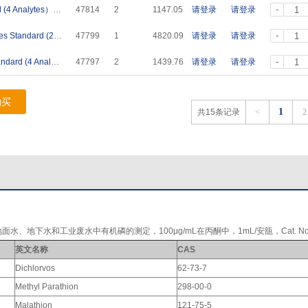
-
4种内标混标（HJ 1189-2021）Internal Standard (4 Analytes）2000ug/mL in Dichloromethane 1mL
47814
2
1147.05
请登录
请登录
-
27种有机磷农药混标(HJ 1189-2021)OP Pesticides Standard (27 Analytes) 2000ug/mL in Acetone 1mL
47799
1
4820.09
请登录
请登录
-
4种有机磷混标(HJ 1183-2021)OP Pesticides Standard (4 Analytes) 1000ug/mL in Acetonitrile 1mL
47797
2
1439.76
请登录
请登录
购买
1
共15条记录
<
2
水及地面水、地下水和工业废水中有机磷的测定，100μg/mL在丙酮中，1mL/安瓿，Cat. No.:
英文名称
CAS
Dichlorvos
62-73-7
Methyl Parathion
298-00-0
Malathion
121-75-5