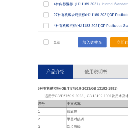
加入购物车
立即
全选
产品介绍
使用说明书
5种有机磷混标(GB/T 5750.9-2023/GB 13192-1991)
适用于GB/T 5750.9-2023、GB 13192-1991饮用
序号
中文名称
1
敌敌畏
2
甲基对硫磷
3
马拉硫磷