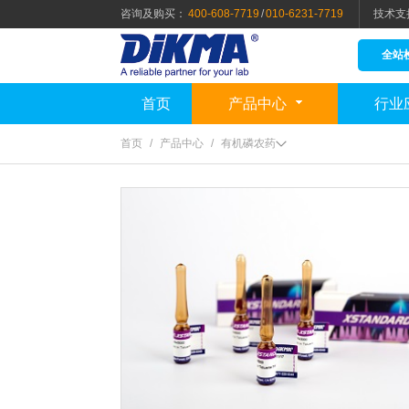
咨询及购买：
400-608-7719
/
010-6231-7719
技术支
全站
首页
产品中心
行业
首页
/
产品中心
/
有机磷农药