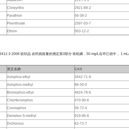
Malathion
121-75-5
Clorpyrifos
2921-88-2
Parathion
56-38-2
Phenthoate
2597-03-7
Ethion
563-12-2
412.3-2006 纺织品 农药残留量的测定第3部分:有机磷，50 mg/L在环己烷中， 1 m
英文名称
CAS
Azinphos-ethyl
2642-71-9
Azinphos-methyl
86-50-0
Bromophos-ethyl
4824-78-6
Chlorfenvinphos
470-90-6
Coumaphos
56-72-4
Demeton-S-methyl
919-86-8
Dichlorvos
62-73-7