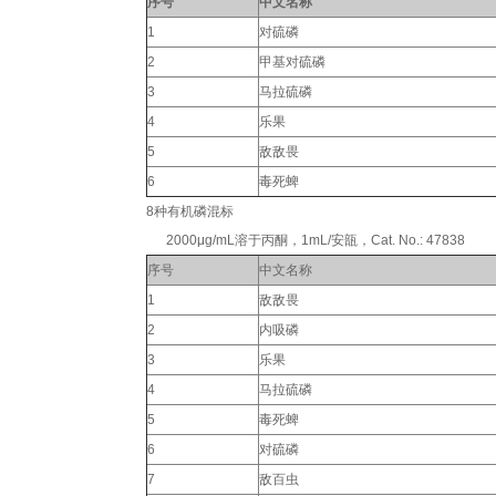
序号
中文名称
1
对硫磷
2
甲基对硫磷
3
马拉硫磷
4
乐果
5
敌敌畏
6
毒死蜱
8种有机磷混标
2000μg/mL溶于丙酮，1mL/安瓿，Cat. No.: 47838
序号
中文名称
1
敌敌畏
2
内吸磷
3
乐果
4
马拉硫磷
5
毒死蜱
6
对硫磷
7
敌百虫