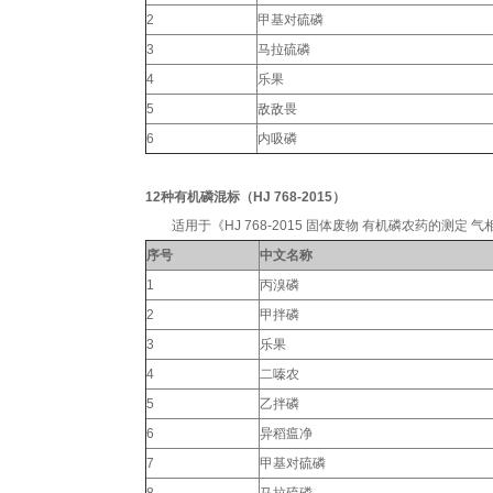
2
甲基对硫磷
3
马拉硫磷
4
乐果
5
敌敌畏
6
内吸磷
12种有机磷混标（
HJ 768-2015
）
适用于《HJ 768-2015 固体废物 有机磷农药的测定 气相色谱法》
序号
中文名称
1
丙溴磷
2
甲拌磷
3
乐果
4
二嗪农
5
乙拌磷
6
异稻瘟净
7
甲基对硫磷