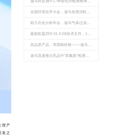
迪马科技酒中17种塑化剂检测整体解决方案
全国环境化学大会，迪马色谱消耗品备受瞩目
助力石化分析年会，迪马气体过滤产品受青睐
最新欧盟ZEK 01.4-08技术文件，18种多环芳烃检测整体解决方案
高品质产品，享团购价格-——迪马样品瓶、针头式过滤器
迪马迅速推出乳品中“双氰胺”检测整体解决方案
处理产
阳龙之