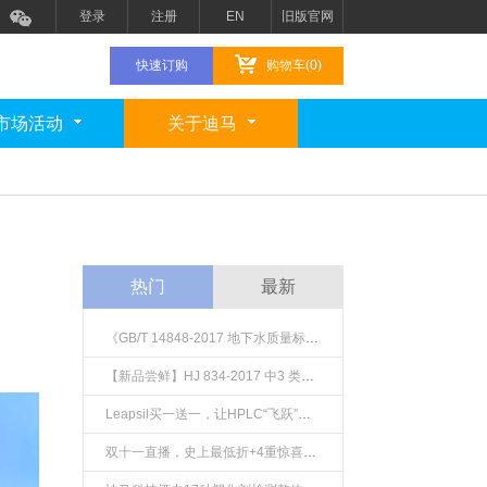
登录
注册
EN
旧版官网
快速订购
购物车(0)
市场活动
关于迪马
热门
最新
《GB/T 14848-2017 地下水质量标准》新混标上市啦！
【新品尝鲜】HJ 834-2017 中3 类SVOCs 混标
Leapsil买一送一，让HPLC“飞跃”至UHPLC性能
双十一直播，史上最低折+4重惊喜礼品！