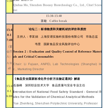
RMP and PTP
5:30
Qiuhua Mo, Shenzhen Bioeasy Biotechnology Co., Ltd., Chief Scien
tist
15:30-15:40
茶歇
Coffee break
论
坛
二：
标准物质和关键耗材的评价和质控
15:4
0-1
主持人：李富娟
上海安谱实验科技股份有限公司
市场总监
7:40
韦昱
国家食品安全风险评估中心
（宴
会厅
Session 2
：
Evaluation and Quality Control of Reference Materi
A）
als and Critical Consumables
A H
Chair: Li Fujuan, ANPEL Lab Technologies (Shanghai) In
all
c., Marketing Director
《食品安全国家标准
化学分析方法验证通则》解读
岳振峰
深圳职业技术大学
食品质量与安全专业主任
15:4
0-1
I
ntroduction of National Food Safety Standard - General R
6:00
ules for the Validation of Chemical Analytical Methods
Yue Zhenfeng
, Shenzhen Polytechnic University, Professor