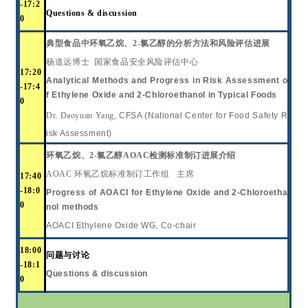
-17:
2
Questions & discussion
0
典型食品中环氧乙烷、
2-氯乙醇的分析方法和风险评估进展
杨道远博士
国家食品安全风险评估中心
17:
20
Analytical Methods and Progress in Risk Assessment o
-17:
4
f Ethylene Oxide and 2-Chloroethanol in Typical Foods
0
Dr. Daoyuan Yang,
CFSA (National Center for Food Safety R
isk Assessment)
环氧乙烷、
2-氯乙醇
AOAC
检测标准制订进展介绍
AOAC 环氧乙烷标准制订工作组 主席
17:
4
0
-1
8:0
Progress of
AOACI for
Ethylene Oxide and 2-Chloroetha
0
nol
methods
AOACI Ethylene Oxide WG, Co-chair
1
8
:
00
问题与讨论
-1
8:1
Questions & discussion
0