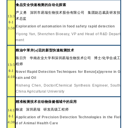
食品安全快速检测的自动化探索
严义勇
深圳市易瑞生物技术股份有限公司
集团副总裁及研发技
13:3
术总监
0-1
E
xploration of automation in food safety rapid detection
3:50
Yiyong Yan, Shenzhen Bioeasy
,
VP and Head of R&D Depart
ment
粮油中苯并
[a]芘的新型快速检测技术
陈日升
华南农业大学和深圳易瑞生物技术公司
博士
/化学合成工
程师
13:5
0-1
Novel Rapid Detection Techniques for Benzo[a]pyrene in G
4:10
rain and Oil
Risheng Chen, Doctor/Chemical Synthesis Engineer, South
China Agricultural University
精准检测技术在动物保健领域中的应用
杨波
深圳易瑞
研发高级工程师
14:1
0-1
Application of Precision Detection Technologies in the Fiel
4:30
d of Animal Health Care