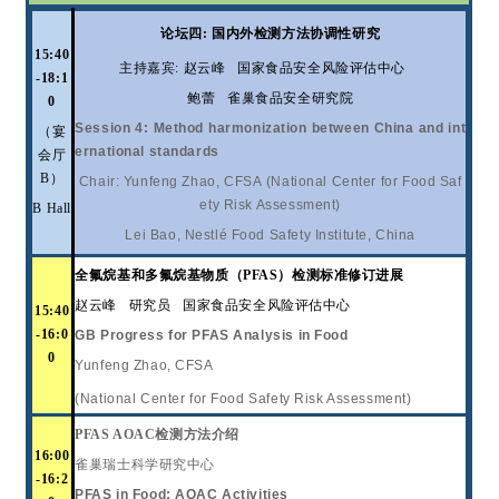
论
坛
四
: 国内外检测方法协调性研究
15:
40
主持嘉宾
:
赵云峰
国家食品安全风险评估中心
-1
8:1
鲍蕾
雀巢食品安全研究院
0
Session
4
: Method harmonization between China and int
（宴
ernational standards
会厅
B）
Chair: Yunfeng Zhao, CFSA (National Center for Food Saf
ety Risk Assessment)
B Hall
Lei Bao, Nestlé Food Safety Institute, China
全氟烷基和多氟烷基物质（
PFAS
）检测标准修订进展
赵云峰
研究员
国家食品安全风险评估中心
15:
40
-1
6:0
GB Progress for PFAS Analysis in Food
0
Yunfeng Zhao, CFSA
(National Center for Food Safety Risk Assessment)
PFAS AOAC
检测方法介绍
16:00
雀巢瑞士科学研究中心
-16:
2
PFAS in Food: AOAC Activities