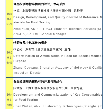
食品检测用标准物质的设计开发与质控
赵源
上海安谱璀世标准技术服务有限公司
总经理
16:0
Design, Development, and Quality Control of Reference M
0-1
aterials for Food Testing
6:20
Zhao Yuan
, ANPEL-TRACE Standard Technical Services (SH
ANGHAI) Co.,Ltd., General Manager
特医食品中氨基酸的测定
张协光
深圳市计量质量检测研究院
主任
16:2
Determination of Amino Acids in Food for Special Medical
0-1
Purpose
6:40
Zhang Xieguang
, Shenzhen Academy of Metrology & Quality
Inspection, Director
食品检测用关键耗材的开发与商品化
陈武炼
上海安谱实验科技股份有限公司
研发总监
16:4
Development and Commercialization of Key Consumables
0-1
for Food Testing
7:00
Chen Wulian
, ANPEL Laboratory Technologies (Shanghai) In