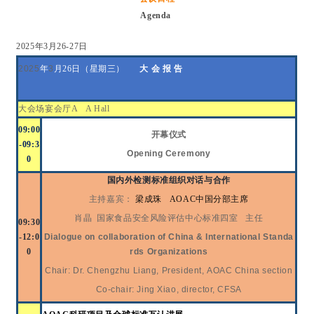
Agenda
2025
年
3
月
26-27
日
202
5
年
3
月
26日（星期
三
）
大
会
报
告
大会场
宴会厅
A A Hall
0
9
:
00
开
幕
仪
式
-09:
3
Opening Ceremony
0
国内外检测标准组织对话与合作
主持嘉宾：
梁成珠
AOAC中国分部主席
肖晶
国家食品安全风险评估中心标准四室
主任
09:
30
-12:0
Dialogue
on collaboration of China &
International Standa
0
rds
Organizations
Chair: Dr. Chengzhu Liang, President, AOAC China section
Co-chair: Jing Xiao, director, CFSA