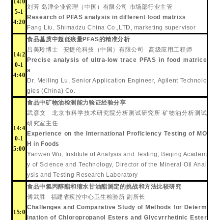
14:0
刘芳
岛津企业管理（中国）有限公司
市场部行业主管
5-1
Research of PFAS analysis in different food matrixs
4:20
Fang Liu
,
Shimadzu China Co.
,
LTD
,
marketing supervisor
食品基质中超低痕量
PFAS
的精准分析
吕美玲博士 安捷伦科技（中国）有限公司 高级应用工程师
14:2
Precise analysis of ultra-low trace PFAS in food matrice
0-1
s
4:40
Dr. Meiling Lu, Senior Application Engineer, Agilent Technolo
gies (China) Co.
食品中矿物油检测能力验证经验分享
武彦文
北京市科学技术研究院分析测试研究所
矿物油分析测试
研究室主任
14:4
Experience on the International Proficiency Testing of MO
0-1
H in Foods
5:00
Yanwen Wu
, Institute of Analysis and Testing, Beijing Academ
y of Science and Technology, Director of the Mineral Oil Anal
ysis and Testing Research Laboratory
食品中氯丙醇酯和缩水甘油酯测定的挑战和方法比较研究
傅武胜
福建省疾控中心卫生检验所
副所长
Challenges and Comparative Study of Methods for Determ
15:0
ination of Chloropropanol Esters and Glycyrrhetinic Ester