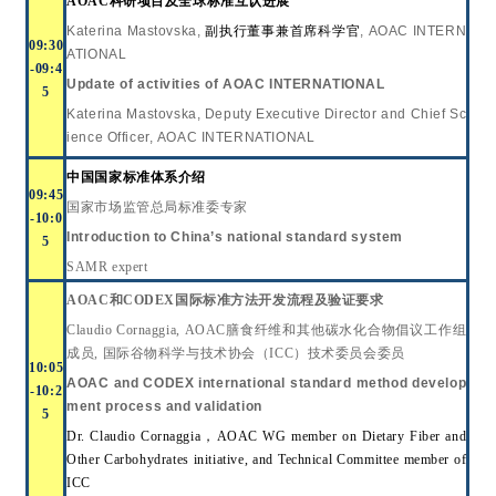
AOAC科研项目及全球标准互认进展
Katerina Mastovska,
副执行董事兼首席科学官
, AOAC INTERN
09:
30
ATIONAL
-09:
4
Update of activities of
AOAC INTERNATIONAL
5
Katerina Mastovska, Deputy Executive Director and Chief Sc
ience Officer, AOAC INTERNATIONAL
中国国家标准体系介绍
09:
4
5
国家市场监管总局标准委专家
-
10:0
Introduction to China
’
s national standard system
5
SAMR expert
AOAC
和
CODEX
国际标准方法开发流程及验证要求
Claudio Cornaggia, AOAC
膳食纤维和其他碳水化合物倡议工作组
成员
,
国际谷物科学与技术协会（
ICC
）技术委员会委员
10:0
5
AOAC and CODEX international standard method develop
-
10
:2
ment process and validation
5
Dr. Claudio Cornaggia
，
AOAC WG member on Dietary Fiber and
Other Carbohydrates initiative, and Technical Committee member of
ICC