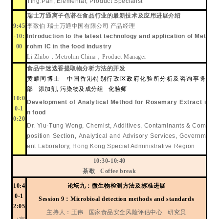
Ting.Pan
, Elementar, Product Specialist
瑞士万通离子色谱在食品行业的最新技术及应用进展介绍
9:45
李致伯
瑞士万通中国有限公司
产品经理
-10:
Introduction to the latest technology and application of Met
00
rohm IC in the food industry
Li Zhibo
，
Metrohm China
，
Product Manager
食品中迷迭香提取物分析方法的开发
黄耀同博士
中国香港特别行政区政府化验所分析及咨询事务
部
添加剂
,
污染物及成分组
化验师
10:0
Development of Analytical Method for Rosemary Extract i
0-1
n food
0:20
Dr. Yiu-Tung Wong
,
Chemist, Additives, Contaminants & Com
position Section, Analytical and Advisory Services, Governm
ent Laboratory, Hong Kong Special Administrative Region
10:30-10:40
茶歇
Coffee break
10:4
论
坛
九：微生物检测方法及标准进展
0-1
Session 9
：
Microbioal detection methods and standards
2:05
主持人：王伟
国家食品安全风险评估中心
研究员