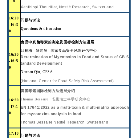
0
Xanthippi
Theurillat, Nestlé Research, Switzerland
16:
20
问题与讨论
-16:
3
Questions & discussion
0
食品中真菌毒素的测定及国标检测方法进展
邱楠楠
研究员
国家食品安全风险评估中心
16:
30
Determination of Mycotoxins in Food and Status of GB S
-16:
5
tandard Development
0
Nannan Qiu
, CFSA
(National Center for Food Safety Risk Assessment)
真菌毒素国际检测方法进展介绍
Thomas Bessaire
雀巢瑞士科学研究中心
16:
50
-1
7:1
EN 17641:2022 as a multi-toxin & multi-matrix approach
0
for mycotoxins analysis in food
Thomas Bessaire Nestlé Research, Switzerland
1
7
:
10
问题与讨论