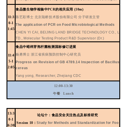
食品微生物学检验中
PCR的相关应用 (10m)
11:3
陈艺彩博士
北京陆桥技术股份有限公司
分子研发主管
0-1
The application of PCR on Food Microbiological Methods
1:45
CHEN YI CAI, BEIJING LAND BRIDGE TECHNOLOGY CO., L
TD., Molecular Testing Product R&D Supervisor (Dr.)
食品中蜡样芽孢杆菌检测国标修订进展
杨勇博士
浙江省疾病预防控制中心研究员
11:4
5-1
Progress on Revision of GB 4789.14 Inspection of Bacillus
2:05
cereus
Yang yong, Researcher, Zhejiang CDC
12:00-13:30
午
餐
Lunch
13:3
论
坛
十：食品安全
关注热点及标准研究
0-1
Session 10
：
Study for Methods and Standardization for Foo
6:30