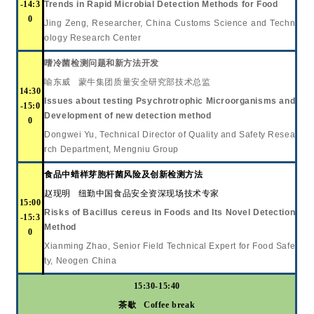
-14:3
Trends in Rapid Microbial Detection Methods for Food
0
Jing Zeng, Researcher, China Customs Science and Techn
ology Research Center
嗜冷菌检测问题和新方法开发
喻东威
蒙牛集团质量安全研究部技术总监
14:30
Issues about testing Psychrotrophic Microorganisms and
-15:0
Development of new detection method
0
Dongwei Yu, Technical Director of Quality and Safety Resea
rch Department, Mengniu Group
食品中蜡样芽胞杆菌风险及创新检测方法
赵现明
纽勤中国食品安全资深现场技术专家
15:00
Risks of Bacillus cereus in Foods and Its Novel Detection
-15:3
Method
0
Xianming Zhao, Senior Field Technical Expert for Food Safe
ty, Neogen China
15:30-15:40
茶歇
Coffee break