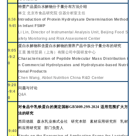
特婴产品蛋白水解物分子量分布方法介绍
林立
北京市食品研究院
仪器分析室主任
8:50-
Introduction of Protein Hydrolysate Determination Method
9:05
in Infant FSMP
Li Lin, Director of Instrumental Analysis Unit, Beijing Food S
afety Monitoring and Risk Assessment Center
蛋白水解物和含蛋白水解物的营养产品中肽分子量分布的研究
9:05
王晨
雅培贸易（上海）有限公司中国研发中心
-9:2
Characterisation of Peptide Molecular Mass Distribution i
0
n Commercial Hydrolysates and Hydrolysate-based Nutri
tional Products
Chen Wang
, Abbot Nutrition China R&D Center
9:20
问题与讨论
-9:4
Q&A
0
对食品中乳铁蛋白的测定国标
GB5009.299-2024 适用范围扩大方
法的研究
西田徳親
森永乳业株式会社
研究本部
素材应用研究所
乳材
料应用研究室
部门负责人
9:40