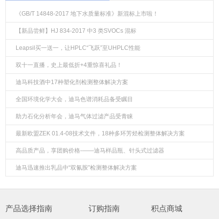
《GB/T 14848-2017 地下水质量标准》新混标上市啦！
【新品尝鲜】HJ 834-2017 中3 类SVOCs 混标
Leapsil买一送一，让HPLC“飞跃”至UHPLC性能
双十一直播，史上最低折+4重惊喜礼品！
迪马科技酒中17种塑化剂检测整体解决方案
全国环境化学大会，迪马色谱消耗品备受瞩目
助力石化分析年会，迪马气体过滤产品受青睐
最新欧盟ZEK 01.4-08技术文件，18种多环芳烃检测整体解决方案
高品质产品，享团购价格-——迪马样品瓶、针头式过滤器
迪马迅速推出乳品中“双氰胺”检测整体解决方案
产品选择指南
订购指南
积点商城