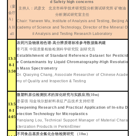
d Safety high concerns
（宴
主持人：
武彦文
北京市科学技术研究院分析测试研究所
矿物油
会厅
分析测试研究室主任
A）
Chair:
Yanwen Wu
, Institute of Analysis and Testing, Beijing A
A H
cademy of Science and Technology, Director of the Mineral O
all
il Analysis and Testing Research Laboratory
农药污染物液相色谱
-
高分辨质谱标准参考数据集构建
常巧英
中国质量检验检测科学研究院
副研究员
Establishment of Standard Reference Dataset for Pesticid
13:3
e Contaminants by Liquid Chromatography-High Resolutio
0-1
n Mass Spectrometry
3:50
Dr. Qiaoying Chang
,
Associate Researcher of Chinese Acade
my of Quality and Inspection & Testing
微塑料原位检测技术的深化研究与实践应用
(10m)
娄晏强
珀金埃尔默材料表征产品技术支持经理
13:5
Deepening Research and Practical Application of In-situ D
0-1
etection Technology for Microplastics
4:05
Yan
qiang
Lou
, Technical Support Manager of Material Chara
cterization Products in PerkinElmer
不同食品基质全氟化合物检测研究
（
10m
）