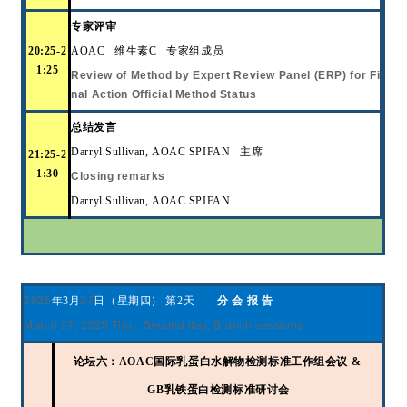
专家评审
20:25-2
AOAC
维生素
C
专家组成员
1:25
Review of Method by Expert Review Panel (ERP) for Fi
nal Action Official Method Status
总结发言
Darryl Sullivan
, AOAC SPIFAN
主席
21:25-2
1:30
Closing remarks
Darryl Sullivan,
AOAC SPIFAN
20
2
5
年
3
月
27
日（星期四）
第
2
天
分
会
报
告
Ma
rch
2
7, 202
5
Thu
，
S
econd day
, Branch sessions
论
坛
六：
AOAC国际乳蛋白水解物检测标准工作组会议 &
GB乳铁蛋白检测标准研讨会