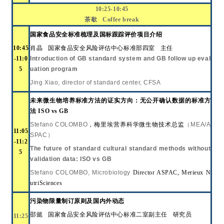
10:25-10:45
茶歇
Coffee break
国家食品安全标准梳理及国标跟踪评价项目介绍
10:
45
肖晶
国家食品安全风险评估中心
标准部四室 主任
-
11:0
Introduction of GB standard system and GB follow up eval
5
uation program
Jing Xiao, director of standard center, CFSA
未来微生物培养标准方法的证实方向：无公开确认数据的标准方
法
ISO vs GB
Stefano COLOMBO
，
梅里埃营养科学
微生物技术总监
（
MEA/A
11:05
SPAC
）
-11:2
T
he future of st
andard
cultural standard methods without
5
validation data: ISO vs GB
Stefano COLOMBO
,
Microbiology
Director ASPAC, Merieux N
utriSciences
污染物限量制订原则及国内外动态
邵懿
国家食品安全风险评估中心
标准二室副主任
研究员
11:25