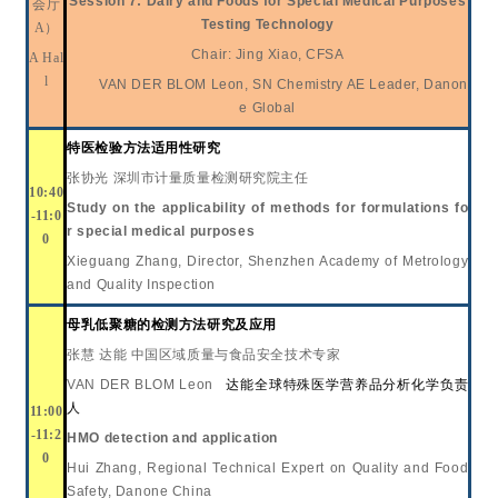
Session 7:
Dairy and Foods for Special Medical Purposes
会厅
Testing Technology
A）
Chair: Jing Xiao, CFSA
A Hal
l
VAN DER BLOM Leon
,
SN Chemistry AE Leader
, Danon
e Global
特医检验方法适用性研究
张协光
深圳市计量质量检测研究院主任
10:40
S
tudy on the applicability of
methods for f
ormulations fo
-11:0
r
s
pecial
m
edical
p
urposes
0
Xieguang Zhang
,
Director
,
Shenzhen Academy of Metrology
and Quality Inspection
母乳低聚糖的检测方法研究及应用
张慧
达能 中国
区域质量与食品安全技术专家
VAN DER BLOM Leon
达能全球特殊医学营养品分析化学负责
人
11:00
-11:2
HMO detection and application
0
Hui Zhang, Regional Technical Expert on Quality and Food
Safety, Danone China