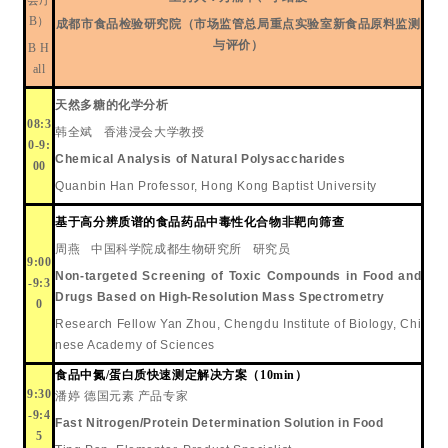
会厅
B）
成都市食品检验研究院（市场监管总局重点实验室
新食品原料监测
与评价）
B H
all
天然多糖的化学分析
08:3
韩全斌
香港浸会大学
教授
0-9:
Chemical Analysis of Natural Polysaccharides
00
Quanbin Han Professor, Hong Kong Baptist University
基于高分辨质谱的食品药品中毒性化合物非靶向筛查
周燕
中国科学院成都生物研究所
研究员
9:00
Non-targeted Screening of Toxic Compounds in Food and
-9:3
Drugs Based on High-Resolution Mass Spectrometry
0
Research Fellow Yan Zhou, Chengdu Institute of Biology, Chi
nese Academy of Sciences
食品中氮
/蛋白质快速测定解决方案（10min）
9:30
潘婷
德国元素
产品专家
-9:4
Fast Nitrogen/Protein Determination Solution in Food
5