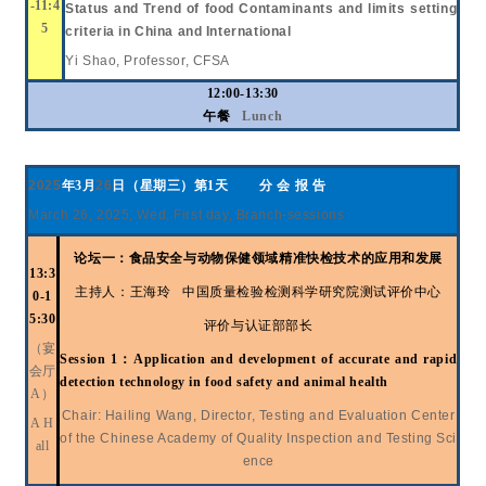
-11:4
Status and Trend of food Contaminants and limits setting
5
criteria in China and International
Yi Shao, Professor, CFSA
12:00-13:30
午
餐
Lunch
20
2
5
年
3
月
26
日（星期三）
第
1天
分
会
报
告
Ma
rch
2
6, 202
5
,
Wed
,
First day, Branch-s
essions
论坛一：食品安全与动物保健领域精准快检技术的应用和发展
13:3
主持人：王海玲
中国质量检验检测科学研究院测试评价中心
0-1
5:30
评价与认证部部长
（宴
Session 1
：
Application and development of accurate and rapid
会厅
detection technology in food safety and animal health
A）
Chair: Hailing Wang, Director, Testing and Evaluation Center
A H
of the Chinese Academy of Quality Inspection and Testing Sci
all
ence