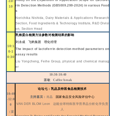
Study on the Expansion of Application Scope for Lactofer
-10:
rin Detection Methods (GB5009.299-2024) in various Food
10
s
Norichika Nishida
, Dairy Materials & Applications Research
Section, Food Ingredients & Technology Institute, R&D Divisi
on, Section Head
乳铁蛋白检测方法参数对检测结果的影响
刘永成
飞鹤集团
理化经理
10:1
The impact of lactoferrin detection method parameters on
0-1
assay results
0:30
Liu Yongcheng
, Feihe Group, physical and chemical manag
er
10:30-10:40
茶歇
Coffee break
论坛七：乳品及特医食品检测技术
10:40
主持嘉宾：
肖晶
国家食品安全风险评估中心
-12:0
VAN DER BLOM Leon
达能全球特殊医学营养品分析化学负责
0
人
（宴