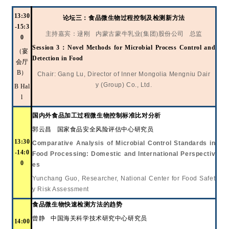
13:30
论
坛
三：食品微生物过程控制及检测新方法
-15:3
主持嘉宾：逯刚
内蒙古蒙牛乳业
(集团)股份公司 总监
0
Session 3
：
Novel Methods for Microbial Process Control and
（宴
Detection in Food
会厅
B）
Chair: Gang Lu, Director of Inner Mongolia Mengniu Dair
y (Group) Co., Ltd.
B Hal
l
国内外食品加工过程微生物控制标准比对分析
郭云昌
国家食品安全风险评估中心研究员
13:30
Comparative Analysis of Microbial Control Standards in
-14:0
Food Processing: Domestic and International Perspectiv
0
es
Yunchang Guo, Researcher, National Center for Food Safet
y Risk Assessment
食品微生物快速检测方法的趋势
曾静
中国海关科学技术研究中心研究员
14:00