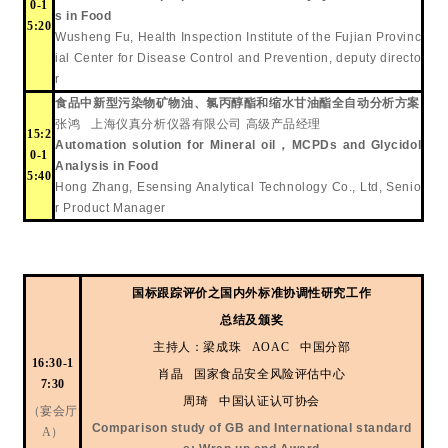
0-1
s in Food
5:20
Wusheng Fu
, Health Inspection Institute of the Fujian Provinc
ial Center for Disease Control and Prevention, deputy directo
r
食品中新型污染物矿物油、氯丙醇酯和缩水甘油酯全自动分析方案
张鸿
上海仪真分析仪器有限公司
高级产品经理
15:2
Automation solution for Mineral oil
，
MCPDs and Glycidol
0-1
Analysis in Food
5:40
Hong Zhang
, Esensing Analytical Technology Co., Ltd, Senio
r Product Manager
国标跟踪评价之国内外标准协调性研究工作
总结及颁奖
主持人：梁成珠
AOAC 中国分部
16:30-1
肖晶
国家食品安全风险评估中心
7:30
周琦
中国认证认可协会
（宴会厅
Comparison study of GB and International standard
A）