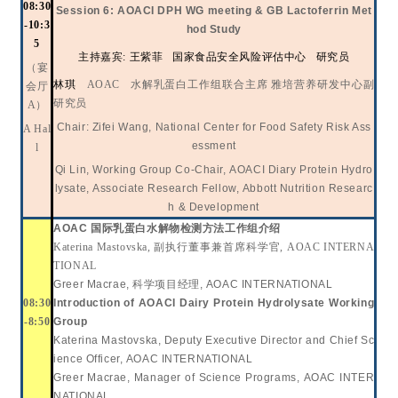
08:30
Session 6: AOACI DPH WG meeting & GB Lactoferrin Met
-10:3
hod Study
5
主持嘉宾
:
王紫菲
国家食品安全风险评估中心
研究员
（宴
林琪
AOAC
水解乳蛋白工作组联合主席 雅培营养研发中心副
会厅
研究员
A）
Chair:
Zifei Wang, National Center for Food Safety Risk Ass
A Hal
essment
l
Qi Lin
, Working Group Co-
C
hair, AOACI Diary Protein Hydro
lysate, Associate Research Fellow, Abbott Nutrition Researc
h & Development
AOAC
国际乳蛋白水解物检测方法工作组介绍
Katerina Mastovska,
副执行董事兼首席科学官
, AOAC INTERNA
TIONAL
Greer Macrae,
科学项目经理
, AOAC INTERNATIONAL
08:30
Introduction of AOACI Dairy Protein Hydrolysate Working
-8:50
Group
Katerina Mastovska, Deputy Executive Director and Chief Sc
ience Officer, AOAC INTERNATIONAL
Greer Macrae, Manager of Science Programs, AOAC INTER
NATIONAL