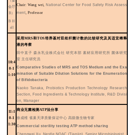
（宴
Chair: Wang wei,
National Center for Food Safety Risk Assess
会厅
ment
, Professor
B）
B H
all
采用
MRS和TOS培养基对双歧杆菌计数的比较研究及其适宜稀释
液的考察
田中直子
森永乳业株式会社
研究本部
素材应用研究所
菌体研究
室
主任研究员
10:4
Comparative Studies of MRS and TOS Medium and the Exa
0-1
mination of Suitable Dilution Solutions for the Enumeration
1:10
of Bifidobacteria
Naoko Tanaka, Probiotics Production Technology Research
Section, Food Ingredients & Technology Institute, R&D Divisi
on, Manager
商业无菌检测
ATP法分享
11:1
0-1
徐成维
雀巢天津质量保证中心
高级微生物专家
1:30
Commercial sterility testing ATP method sharing
Chengwei Xu, Nestle NQAC (Tianjin), Senior Microbiologist