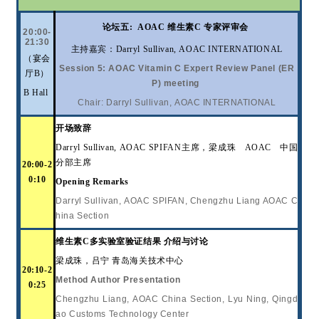
论
坛
五
:
AOAC
维生素
C 专家评审会
20:00-
21:30
主持嘉宾：
Darryl Sullivan, AOAC INTERNATIONAL
（宴会
Session 5: AOAC Vitamin C Expert Review Panel (ER
厅
B）
P) meeting
B Hall
Chair:
Darryl Sullivan, AOAC INTERNATIONAL
开场致辞
Darryl Sullivan,
AOAC SPIFAN
主席，梁成珠
AOAC
中国
分部主席
20:00-2
0:10
Opening Remarks
Darryl Sullivan, AOAC SPIFAN, Chengzhu Liang AOAC C
hina Section
维生素
C
多实验室验证结果
介绍与讨论
梁成珠，吕宁
青岛海关技术中心
20:10-2
Method Author Presentation
0:25
Chengzhu Liang, AOAC China Section, Lyu Ning, Qingd
ao Customs Technology Center