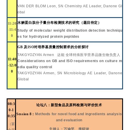
VAN DER BLOM Leon
,
SN Chemistry AE Leader
, Danone Gl
obal
水解蛋白肽分子量分布检测技术的研究（题目待定）
11:20
-11:4
Study of molecular weight distribution detection techniqu
0
es for hydrolyzed protein peptides
GB 及ISO对培养基质量控制要求
的分析探讨
TAKGYOZYAN Armen
达能 全球特殊医学营养品微生物负责人
11:40
Considerations on GB and ISO requirements on culture m
-12:0
edia quality control
0
TAKGYOZYAN Armen
,
SN Microbiology AE Leader
, Danone
Global
08:3
论
坛
八：
新型食品及原料检测与评价技术
0-1
Session 8
：
Methods for novel food and ingredients analysis
0:35
and evaluation
（宴
主持人：万渝平、李绍波