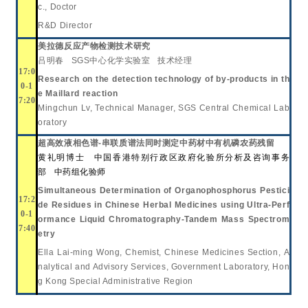
c., Doctor
R&D Director
美拉德反应产物检测技术研究
吕明春 SGS中心化学实验室 技术经理
17:0
Research on the detection technology of by-products in th
0-1
e Maillard reaction
7:20
Mingchun Lv, Technical Manager, SGS Central Chemical Lab
oratory
超高效液相色谱-串联质谱法同时测定中药材中有机磷农药残留
黄礼明博士
中国香港特别行政区政府化验所分析及咨询事务
部
中药组
化验师
Simultaneous Determination of Organophosphorus Pestici
17:2
de Residues in Chinese Herbal Medicines using Ultra-Perf
0-1
ormance Liquid Chromatography-Tandem Mass Spectrom
7:40
etry
Ella Lai-ming Wong
,
Chemist, Chinese Medicines Section, A
nalytical and Advisory Services, Government Laboratory, Hon
g Kong Special Administrative Region