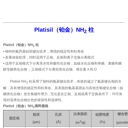
Platisil（铂金）NH
柱
2
Platisil（铂金）NH
柱
2
• 独特的氨丙基硅烷键合技术，增强的稳定性和柱寿命
• 多重保留机理，同时适用于正相、反相和离子交换分离模式
• 适用于反相模式下分离亲水性和极性化合物，如碳水化合物和单糖、寡糖和糖
醇等糖类化合物 ；正相模式下分离烃类化合物、维生素 A 和 D
Platisil NH
柱采用了独特的氨基键合技术，有效的减少了氨基键合相的水
2
解，具有增强的稳定性和柱寿命。其表面的氨基基团会与其他含氢键化合物（如
糖类化合物）发生氢键作用力 , 无论是在正相、反相或离子交换条件下，均可体
现对该类化合物出色的保留性和选择性。
Platisil（铂金）NH
填料规格
2
比表面积
键合密
粒径
孔径
硅胶纯度
固定相
2
(μm)
(Å)
(%)
(m
/g)
(μmol/