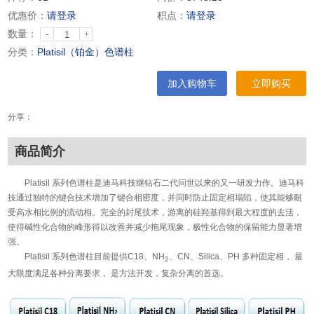
优惠价：
请登录
积点：
请登录
数量：
-
+
分类：
Platisil（铂金）色谱柱
加入购物车
立即购买
分享：
商品简介
Platisil 系列色谱柱是迪马科技继钻石二代问世以来的又一研发力作。迪马科
技通过独特的键合技术增加了键合相密度，并同时防止固定相塌陷，使其能够耐
受高水相比例的流动相。完全的封尾技术，游离的硅羟基得到最大程度的去活，
使得碱性化合物的峰形得以改善并减少拖尾现象，极性化合物的保留能力显著增
强。
Platisil 系列色谱柱目前提供C18、NH
、CN、Silica、PH 多种固定相， 最
2
大限度满足各种分离要求， 是方法开发，复杂分离的首选。