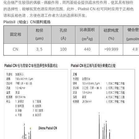
化合物产生较强的偶极 - 偶极作用，而丙基链会提供疏水性作用，使其具有独特
的选择性，能够拓宽色谱应用的范围。此外，Platisil CN 柱可同时应用于正相色
谱和反相色谱，方便色谱工作者方法的选择和开发。
Platisil（铂金）CN填料规格
比表面积
键合密
粒径
孔径
硅胶纯度
固定相
2
(μm)
(Å)
(%)
(m
/g)
(μmol/
CN
3, 5
100
440
>99.999
4.8