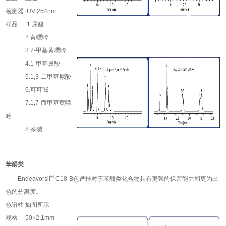
检测器 UV 254nm
样品 1.尿酸
2.黄嘌呤
3.7-甲基黄嘌呤
4.1-甲基尿酸
5.1,3-二甲基尿酸
6.可可碱
7.1,7-而甲基黄嘌
呤
8.茶碱
苯酚类
®
Endeavorsil
C18-B色谱桂对于苯酣类化合物具有更强的保留能力和更为出
色的分离度。
色谱柱 如图所示
规格 50×2.1mm