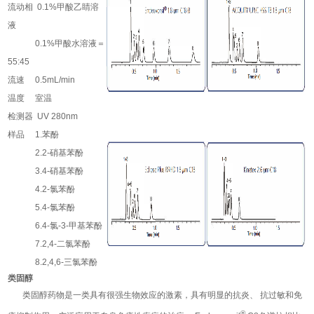
流动相 0.1%甲酸乙睛溶
液
0.1%甲酸水溶液＝
55:45
流速 0.5mL/min
温度 室温
检测器 UV 280nm
样品 1.苯酚
2.2-硝基苯酚
3.4-硝基苯酚
4.
2-氯苯酚
5.4-氯苯酚
6.4-氯-3-甲基苯酚
7.2,4-二氯苯酚
8.2,4,6-三氯苯酚
类固醇
类固醇药物是一类具有很强生物效应的激素，具有明显的抗炎、 抗过敏和免
®