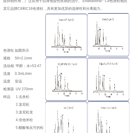
疫抑制作用，广泛应用于自身免疫性疾病的治疗。 Endeavorsil
C8色谱柱相比
其它品牌C8和C18色谱柱，具有更加优异的选择性和分离能力。
色谱柱 如图所示
规格 50×2.1mm
流动相 甲醇：水=53:47
流速 0.3mL/min
温度 室温
检测器 UV 270nm
样品 1.去炎松
2.泼尼松
3.泼尼松龙
4.倍他米松
5.醋酸氢化可的松