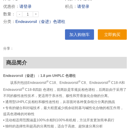
优惠价：
请登录
积点：
请登录
数量：
-
+
分类：
Endeavorsil（奋进）色谱柱
加入购物车
立即购买
分享：
商品简介
Endeavorsil（奋进）：1.8 µm UHPLC 色谱柱
®
®
®
该系列包括Endeavorsil
C18、Endeavorsil
C8、Endeavorsil
C18-A和
®
Endeavorsil
C18-B四款 色谱柱，前两款是常规反相色谱柱，后两款由于采用了
不同的极性改性技术，更适用于亲水性、极性和芳香族化合物的分离。
• 通用型UHPLC反相柱和极性改性柱，从容面对各种复杂组分分离的挑战
• 专有的键台和封端技术，最大程度减少残余硅羟基与碱性化合物的相互作用，
提高色谱峰的对称性
• 流动相适用范围涵盖100%水相到100%有机相，方法开发更加简单易行
• 独特的选择性和超高的分离性能，适合于高效、超快速分离分析