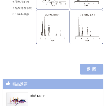
6.脱氧可的松
7.醋酸地塞米松
8.17α-羟孕酮
返 回
精品推荐
醛酮-DNPH