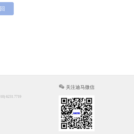
 回
关注迪马微信
10) 6231.7719