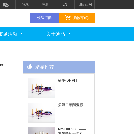
登录
注册
EN
旧版官网
快速订购
购物车(0)
市场活动
关于迪马
μm
精品推荐
醛酮-DNPH
多溴二苯醚混标
ProElut SLC ——
五氯酚钠专用柱