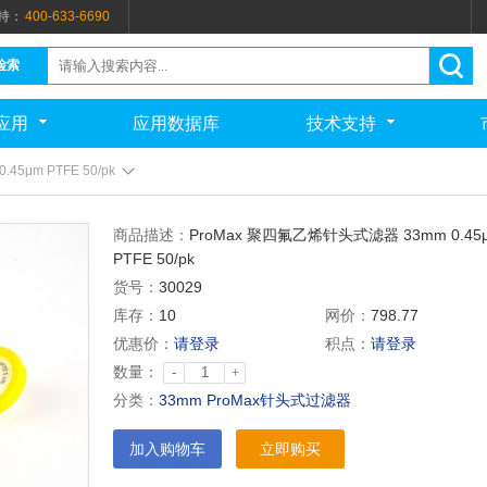
持：
400-633-6690
检索
应用
应用数据库
技术支持
45μm PTFE 50/pk
商品描述：
ProMax 聚四氟乙烯针头式滤器 33mm 0.45
PTFE 50/pk
货号：
30029
库存：
10
网价：
798.77
优惠价：
请登录
积点：
请登录
数量：
-
+
分类：
33mm ProMax针头式过滤器
加入购物车
立即购买