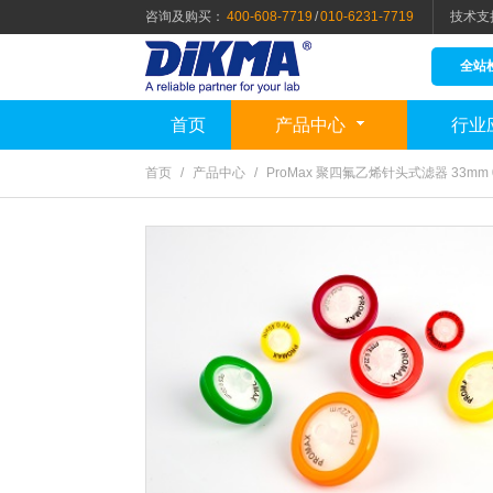
咨询及购买：
400-608-7719
/
010-6231-7719
技术支
全站
首页
产品中心
行业
首页
/
产品中心
/
ProMax 聚四氟乙烯针头式滤器 33mm 0.