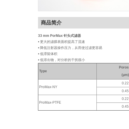
商品简介
33 mm PorMax 针头式滤器
• 更大的滤膜表面积提高了流速
• 降低注射器操作压力，从而使过滤更容易
• 低滞留体积
• 低溶出物，对分析的干扰很小
Poros
Type
(μm
0.2
ProMax-NY
0.4
0.2
ProMax-PTFE
0.4