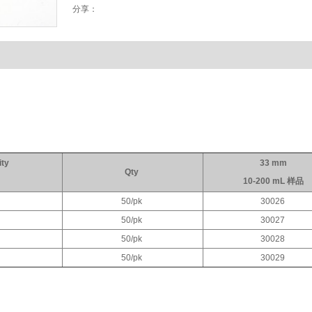
分享：
ity
33 mm
Qty
)
10-200 mL 样品
2
50/pk
30026
5
50/pk
30027
2
50/pk
30028
5
50/pk
30029