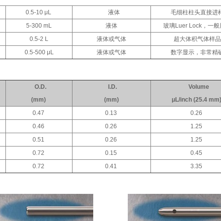
0.5-10 μL
液体
毛细柱柱头直接进
5-300 mL
液体
玻璃Luer Lock，一
0.5-2 L
液体或气体
超大体积气体样品
0.5-500 μL
液体或气体
数字显示，非常精
O.D.
I.D.
Volume
(mm)
(mm)
μL/inch (25.4 mm
0.47
0.13
0.26
0.46
0.26
1.25
0.51
0.26
1.25
0.72
0.15
0.45
0.72
0.41
3.35