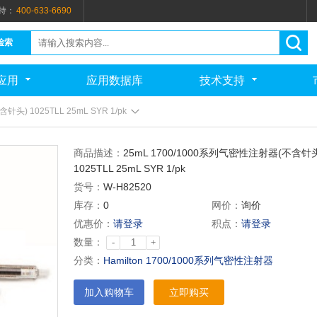
持：
400-633-6690
检索
应用
应用数据库
技术支持
头) 1025TLL 25mL SYR 1/pk
商品描述：
25mL 1700/1000系列气密性注射器(不含针
1025TLL 25mL SYR 1/pk
货号：
W-H82520
库存：
0
网价：
询价
优惠价：
请登录
积点：
请登录
数量：
-
+
分类：
Hamilton 1700/1000系列气密性注射器
加入购物车
立即购买