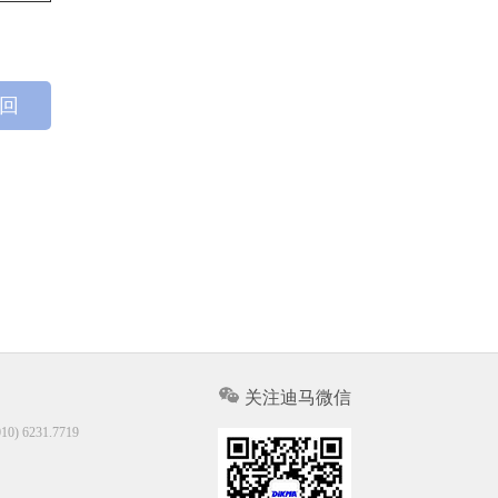
 回
关注迪马微信
10) 6231.7719