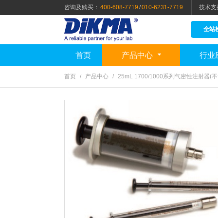
咨询及购买：
400-608-7719
/
010-6231-7719
技术支
全站
首页
产品中心
行业
首页
/
产品中心
/
25mL 1700/1000系列气密性注射器(不含针