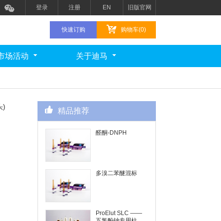
登录
注册
EN
旧版官网
快速订购
购物车(0)
市场活动
关于迪马
头)
精品推荐
醛酮-DNPH
多溴二苯醚混标
ProElut SLC ——
五氯酚钠专用柱