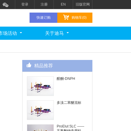
登录
注册
EN
旧版官网
快速订购
购物车(0)
市场活动
关于迪马
精品推荐
醛酮-DNPH
多溴二苯醚混标
ProElut SLC ——
五氯酚钠专用柱