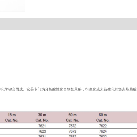
二醇化学键合而成。它是专门为分析酸性化合物如苯酚，衍生化或未衍生化的游离脂肪酸