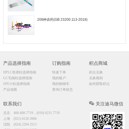
208种农药(GB 23200.113-2018)
产品选择指南
订购指南
积点商城
HPLC色谱柱选择指南
快速下单
积点兑换
GC毛细柱选择指南
我的账户
兑换规则
SPE小柱选择指南
我的购物车
如何获取积点
产品地图
查询订单状态
联系我们
关注迪马微信
北京
400-608-7719，(010) 6231.7719
上海
(021) 6126.3966
沈阳
(024) 2294.3513