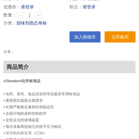
优惠价：
请登录
积点：
请登录
数量：
-
+
分类：
甜味剂固态单标
加入购物车
立即购买
分享：
商品简介
xStandard化学标准品
• 农药、兽药、食品添加剂等实验室常用标准品
• 紧密跟踪最新法规需求
• 长期严格验证兼容性和稳定性
• 全面仔细的原料控制程序
• 全部去活的玻璃器皿
• 每次准备两批独立的批号互为验证
• 详尽的分析证书（COA）