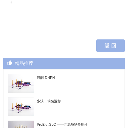
返 回
精品推荐
醛酮-DNPH
多溴二苯醚混标
ProElut SLC ——五氯酚钠专用柱