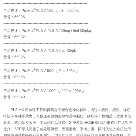
---------------------------------------------------------------------
®
产品描述：ProElut
PLS-A 150mg / 3ml 50/pkg
货号：65936
----------------------------------------------------------------------
®
产品描述：ProElut
PLS-A PLS-A 200mg / 6ml 30/pkg
货号：65932
-----------------------------------------------------------------------
®
产品描述：ProElut
PLS-A PLS-A 6mL 30/pk
货号：65926
-----------------------------------------------------------------------
®
产品描述：ProElut
PLS-A 500mg/6ml 30/pkg
货号：65955
-----------------------------------------------------------------------
®
产品描述：ProElut
PLS-A 1000mg / 20ml 20/pkg
货号：65949
PLS-A采用特殊工艺制得高分子聚合物净化材料，通过非极性、极性、体积
排阻等多种作用力，可快速有效的去除样品中脂肪、磷脂等干扰物质，改善净化
效果，减少基质效应。本系列产品可提供SPE及QuEChERS两种形式供广大客户
选择。SPE形式简化了前处理流程，无需活化、平衡步骤，同时优化的粒径使用
户在使用过程中得到更加稳定、均匀的流速，样品经提取后直接通过萃取柱，节