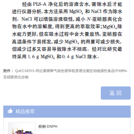
附件：
QuEChERS-同位素稀释气相色谱串联质谱法测定动物源性食品中9种N-
亚硝胺类化合物
返 回
精品推荐
醛酮-DNPH