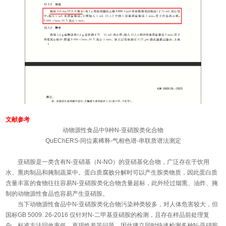
文献参考
动物源性食品中9种N-亚硝胺类化合物
QuEChERS-同位素稀释-气相色谱-串联质谱法测定
亚硝胺是一类含有N-亚硝基（N-NO）的亚硝基化合物，广泛存在于饮用
水、熏肉制品和腌制蔬菜中。蛋白质腐败分解时可以产生胺类物质，因此蛋白质
含量丰富的食物往往容易N-亚硝胺类化合物含量超标，此外经过烟熏、油炸、腌
制的动物源性食品也容易产生亚硝胺。
当下动物源性食品中N-亚硝胺类化合物污染种类较多，对人体危害较大，但
国标GB 5009. 26-2016 仅针对N-二甲基亚硝胺的检测，且存在样品前处理复
杂、标准方法回收率低、再现性差等问题，因此建立同时快速检测多种N-亚硝胺