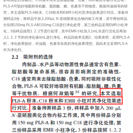
影响测定的准确性。C18通常用来去除脂肪酸、色素，同时吸附非极性化合物，
PLS-A可较好地吸附有机酸、脂肪酸、糖、色素等干扰物质。根据何淑娟等的研
究，本文选取PLS-A粉末、C18粉末和EMR小柱对其净化效果进行对比。准备待
测样品3份，将样品中加入200μL N-亚硝胺类化合物内标工作液，其中两份样品
分别用150mg PLS-A和150mg C18进行净化处理，第三份样品采用EMR小柱净
化，3份样品按照1. 2. 2节进行处理，其中EMR小柱加入1mL水进行活化后再加
入1. 2. 2 节的待净化液4mL进行净化，样品回收率见图2。结果表明，采用PLS-A
时，净化效果较好，对油脂、色素等杂质的净化效果理想。因此本文采用PLS-A
作为净化剂。