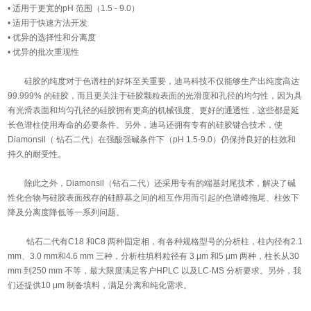
• 适用于更宽的pH 范围（1.5 - 9.0）
• 适用于快速方法开发
• 优异的选择性和分离度
• 优异的批次重现性
硅胶的纯度对于色谱柱的好坏至关重要，迪马科技不仅能够生产出纯度高达
99.999% 的硅胶，而且更关注于硅胶颗粒表面的光滑度和孔径的均匀性，因为具
有光滑表面和均匀孔径的硅胶拥有更高的机械强度、更好的通透性，这些都是延
长色谱柱使用寿命的必要条件。另外，迪马还拥有专有的硅胶键合技术，使
Diamonsil（ 钻石二代）在强酸强碱条件下（pH 1.5-9.0）仍保持良好的柱效和
持久的耐受性。
除此之外，Diamonsil（钻石二代）还采用专有的端基封尾技术，解决了碱
性化合物与硅胶表面残存的硅醇基之间的相互作用而引起的色谱峰拖尾、柱效下
降及分离度降低等一系列问题。
钻石二代有C18 和C8 两种固定相，有各种规格型号的分析柱，柱内径有2.1
mm、3.0 mm和4.6 mm 三种，分析柱填料粒径有 3 μm 和5 μm 两种，柱长从30
mm 到250 mm 不等，最大限度满足客户HPLC 以及LC-MS 分析要求。另外，我
们还提供10 μm 制备填料，满足分离和纯化需求。