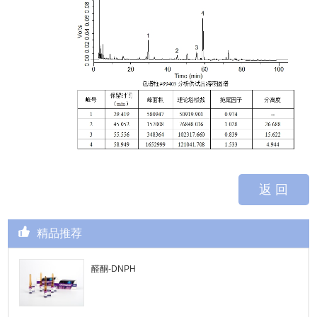
返 回
精品推荐
醛酮-DNPH