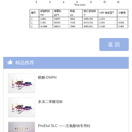
返 回
精品推荐
醛酮-DNPH
多溴二苯醚混标
ProElut SLC ——五氯酚钠专用柱