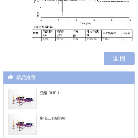
返 回
精品推荐
醛酮-DNPH
多溴二苯醚混标