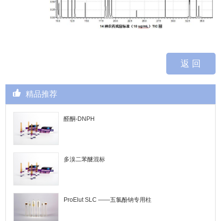
返 回
精品推荐
醛酮-DNPH
多溴二苯醚混标
ProElut SLC ——五氯酚钠专用柱