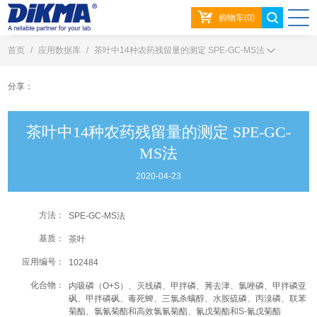
购物车(0)
首页
/
应用数据库
/
茶叶中14种农药残留量的测定 SPE-GC-MS法
分享：
茶叶中14种农药残留量的测定 SPE-GC-
MS法
2020-04-23
方法：
SPE-GC-MS法
基质：
茶叶
应用编号：
102484
化合物：
内吸磷（O+S）、灭线磷、甲拌磷、莠去津、氯唑磷、甲拌磷亚
砜、甲拌磷砜、毒死蜱、三氯杀螨醇、水胺硫磷、丙溴磷、联苯
菊酯、氯氰菊酯和高效氯氰菊酯、氰戊菊酯和S-氰戊菊酯