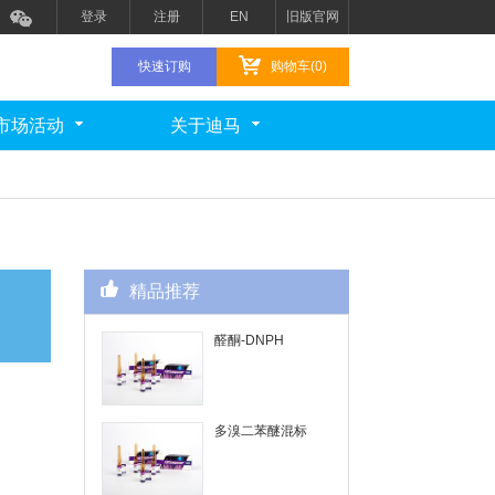
登录
注册
EN
旧版官网
快速订购
购物车(0)
市场活动
关于迪马
精品推荐
醛酮-DNPH
多溴二苯醚混标