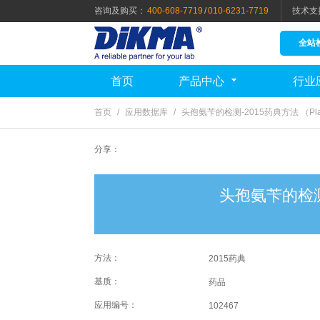
咨询及购买：
400-608-7719
/
010-6231-7719
技术支
全站
首页
产品中心
行业
首页
/
应用数据库
/
头孢氨苄的检测-2015药典方法 （Plati
分享：
头孢氨苄的检测-2
方法：
2015药典
基质：
药品
应用编号：
102467