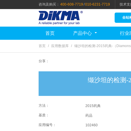
咨询及购买：
400-608-7719
/
010-6231-7719
技术支
全站
首页
产品中心
行业
首页
/
应用数据库
/
缬沙坦的检测-2015药典-（Diamonsi
分享：
缬沙坦的检测-201
方法：
2015药典
基质：
药品
应用编号：
102460