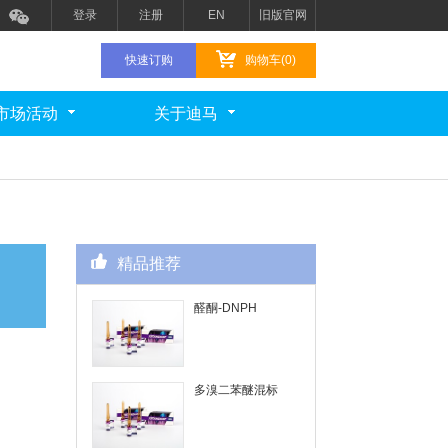
登录
注册
EN
旧版官网
快速订购
购物车(0)
市场活动
关于迪马
精品推荐
醛酮-DNPH
多溴二苯醚混标