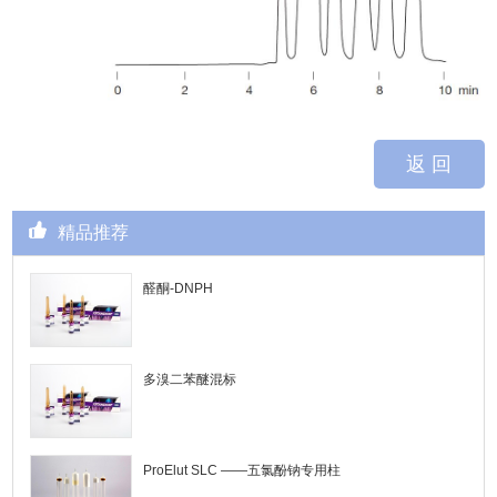
返 回
精品推荐
醛酮-DNPH
多溴二苯醚混标
ProElut SLC ——五氯酚钠专用柱