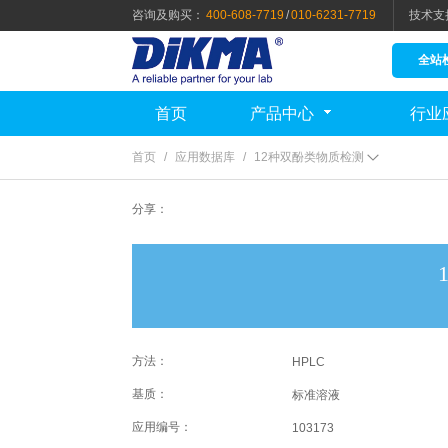
咨询及购买：
400-608-7719
/
010-6231-7719
技术支
全站
首页
产品中心
行业
首页
/
应用数据库
/
12种双酚类物质检测
分享：
方法：
HPLC
基质：
标准溶液
应用编号：
103173