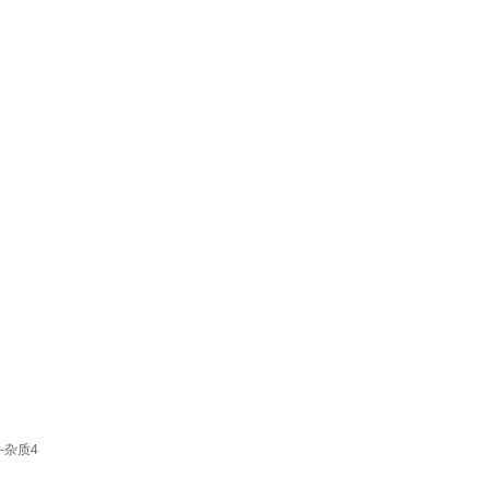
0-杂质4