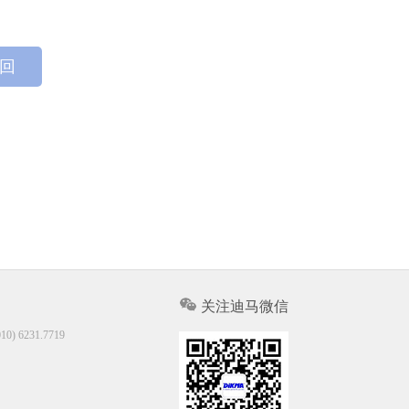
 回
关注迪马微信
10) 6231.7719