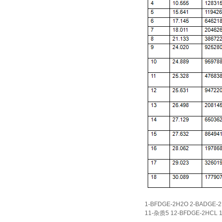
1-BFDGE-2H2O 2-BADGE-
11-杂质5 12-BFDGE-2HCL 1