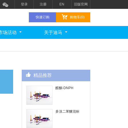
登录
注册
EN
旧版官网
快速订购
购物车(0)
市场活动
关于迪马
精品推荐
醛酮-DNPH
多溴二苯醚混标