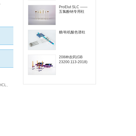
-
ProElut SLC ——
五氯酚钠专用柱
糖/有机酸色谱柱
208种农药(GB
23200.113-2018)
2HCL、