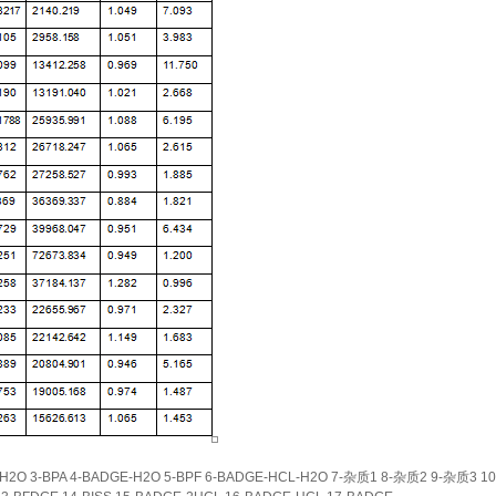
2H2O 3-BPA 4-BADGE-H2O 5-BPF 6-BADGE-HCL-H2O 7-杂质1 8-杂质2 9-杂质3 1