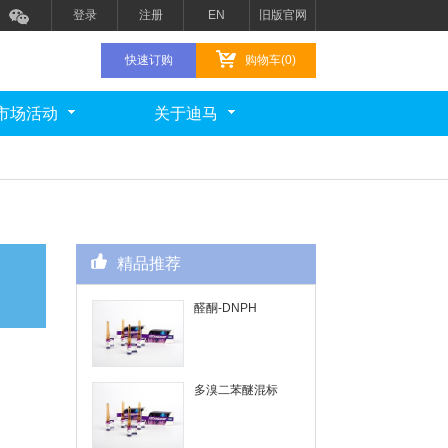
登录
注册
EN
旧版官网
快速订购
购物车(0)
市场活动
关于迪马
精品推荐
醛酮-DNPH
多溴二苯醚混标