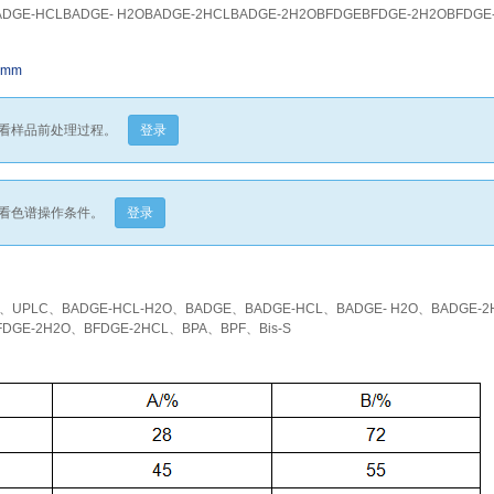
DGE-HCLBADGE- H2OBADGE-2HCLBADGE-2H2OBFDGEBFDGE-2H2OBFDGE
.1mm
看样品前处理过程。
登录
看色谱操作条件。
登录
8、UPLC、BADGE-HCL-H2O、BADGE、BADGE-HCL、BADGE- H2O、BADGE-
DGE-2H2O、BFDGE-2HCL、BPA、BPF、Bis-S