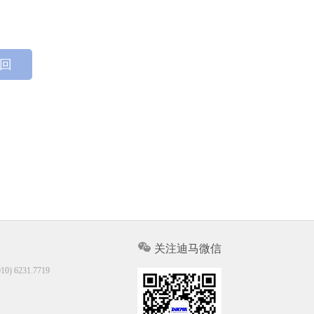
 回
关注迪马微信
10) 6231.7719