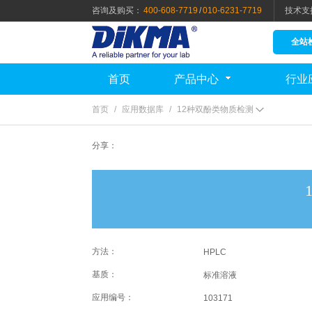
咨询及购买：
400-608-7719
/
010-6231-7719
技术支
全站
首页
产品中心
行业
首页
/
应用数据库
/
12种双酚类物质检测
分享：
方法：
HPLC
基质：
标准溶液
应用编号：
103171