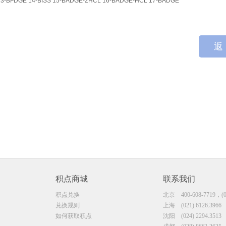
3-BFDGE 14-BISS 15-BADGE-2HCL 16-BADGE-HCL 17-BADGE
返
积点商城
联系我们
积点兑换
北京
400-608-7719，(0
兑换规则
上海
(021) 6126.3966
如何获取积点
沈阳
(024) 2294.3513