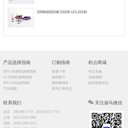
208种农药(GB 23200.113-2018)
产品选择指南
订购指南
积点商城
HPLC色谱柱选择指南
快速下单
积点兑换
GC毛细柱选择指南
我的账户
兑换规则
SPE小柱选择指南
我的购物车
如何获取积点
产品地图
查询订单状态
联系我们
关注迪马微信
北京
400-608-7719，(010) 6231.7719
上海
(021) 6126.3966
沈阳
(024) 2294.3513