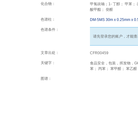
化合物：
甲氢呋喃；1- 丁醇； 甲苯；
酸甲酯； 癸醛
色谱柱：
DM-5MS 30m x 0.25mm x 0
色谱条件：
请先登录您的账户，才能查
文章出处：
CFR00459
关键字：
食品安全，包装，挥发物，GC，
苯； 丙苯； 苯甲醛； 苯乙醛
图谱：