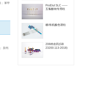
酮； 苯甲
ProElut SLC ——
五氯酚钠专用柱
糖/有机酸色谱柱
208种农药(GB
23200.113-2018)
； 异丙