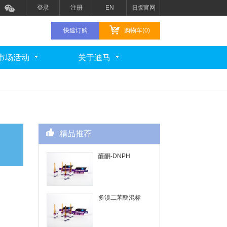
登录
注册
EN
旧版官网
快速订购
购物车(0)
市场活动
关于迪马
精品推荐
醛酮-DNPH
多溴二苯醚混标