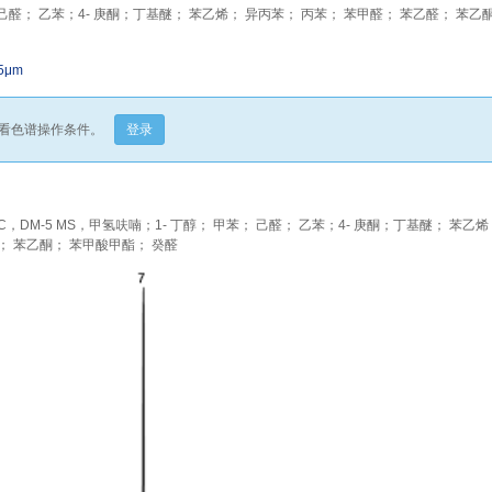
 己醛； 乙苯；4- 庚酮；丁基醚； 苯乙烯； 异丙苯； 丙苯； 苯甲醛； 苯乙醛； 苯乙
.5μm
看色谱操作条件。
登录
DM-5 MS，甲氢呋喃；1- 丁醇； 甲苯； 己醛； 乙苯；4- 庚酮；丁基醚； 苯乙烯
； 苯乙酮； 苯甲酸甲酯； 癸醛