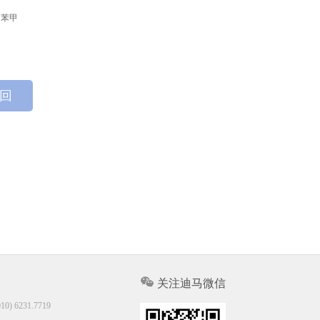
. 苯甲
 回
关注迪马微信
10) 6231.7719