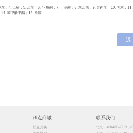
 甲苯；4. 己醛；5. 乙苯；6. 4- 庚酮；7. 丁基醚；8. 苯乙烯；9. 异丙苯；10. 丙苯；11
；14. 苯甲酸甲酯；15. 癸醛
返
积点商城
联系我们
积点兑换
北京
400-608-7719，(0