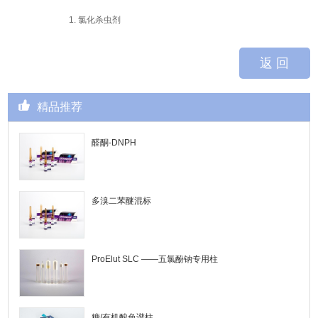
1. 氯化杀虫剂
返 回
精品推荐
醛酮-DNPH
多溴二苯醚混标
ProElut SLC ——五氯酚钠专用柱
糖/有机酸色谱柱