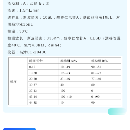
流动相：A：乙腈 B：水
流速：1.5mL/min
进样量：
斯皮诺素：10μL，
酸枣仁皂苷A：供试品溶液10μL、对
照品溶液15μL
柱温：30℃
检测波长：
斯皮诺素：335nm，
酸枣仁皂苷A：ELSD（漂移管温
度40℃、氮气4.0bar、gain4）
仪器：岛津LC-2040C