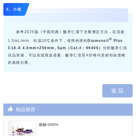
5、小结
参考2025版《中国药典》酸枣仁项下含量测定方法，在流速
®
1.5mL/min、柱温30℃条件下，使用色谱柱
Diamonsil
Plus
C18-A 4.6mm×250mm, 5μm（Cat.#：99406）
分析酸枣仁供
试品溶液，可以实现斯皮诺素、酸枣仁皂苷A苷峰与其相邻杂质峰
的基线分离。
返 回
精品推荐
醛酮-DNPH