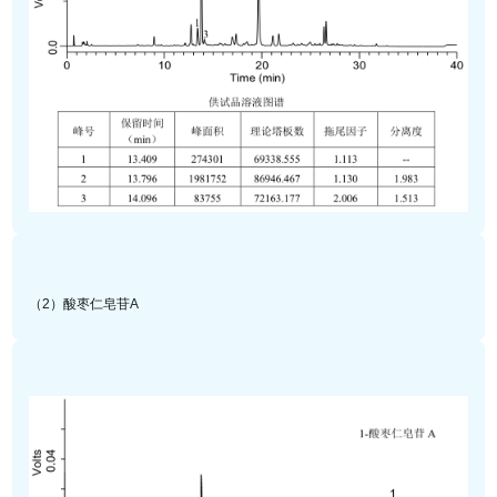
（2）酸枣仁皂苷A