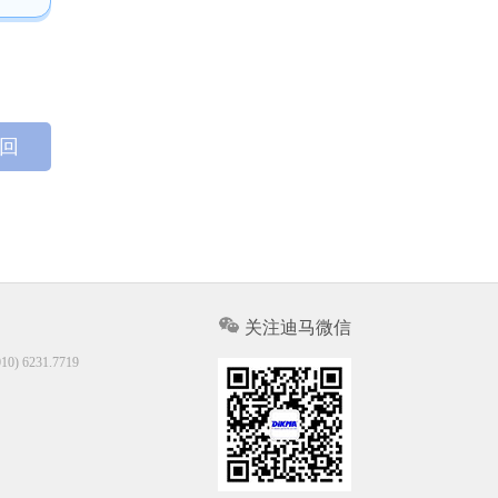
 回
关注迪马微信
10) 6231.7719