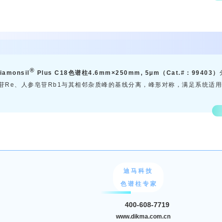
®
iamonsil
Plus C18色谱柱4.6mm×250mm, 5μm（Cat.#：99403）
苷Re、人参皂苷Rb1与其相邻杂质峰的基线分离，峰形对称，满足系统适
迪 马 科 技
色 谱 柱 专 家
400-608-7719
www.dikma.com.cn