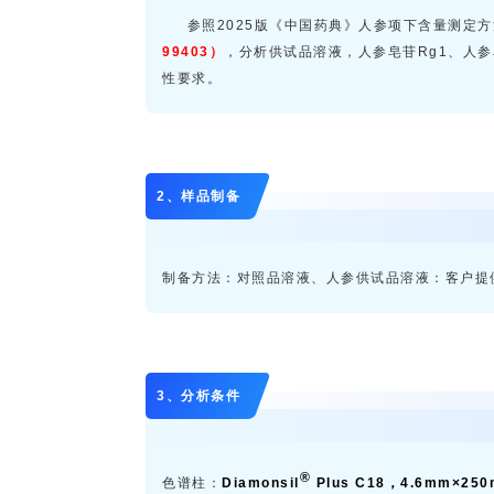
参照2025版《中国药典》人参项下含量测定方
99403
）
，分析供试品溶液，人参皂苷Rg1、人参
性要求。
2、样品制备
制备方法：对照品溶液、人参供试品溶液：客户提
3、分析条件
®
色谱柱：
Diamonsil
Pl
us C18，4.6mm×2