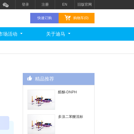
登录
注册
EN
旧版官网
快速订购
购物车(0)
市场活动
关于迪马
精品推荐
醛酮-DNPH
多溴二苯醚混标