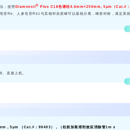
®
法，使用
Diamonsil
Plus C18色谱柱4.6mm×250mm, 5μm（Cat.#
皂苷Re、人参皂苷Rb1与其相邻杂质峰可以基线分离，峰形对称，满足系
供、直接上机。
50mm，5μm （Cat.#：99403），（柱前加装溶剂效应消除管1m x