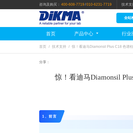
咨询及购买：
400-608-7719
/
010-6231-7719
技术支
全站
首页
产品中心
行业
首页
/
技术支持
/
惊！看迪马Diamonsil Plus C1
分享：
惊！看迪马Diamonsil
1、前言